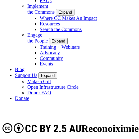
FAQs
Implement
the Commons
Expand
Where CC Makes An Impact
Resources
Search the Commons
Engage
the People
Expand
Training + Webinars
Advocacy
Community
Events
Blog
Support Us
Expand
Make a Gift
Open Infrastructure Circle
Donor FAQ
Donate
CC BY 2.5 AU
Reconoiximien