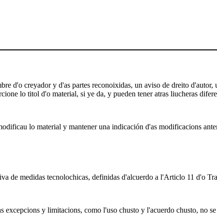
e d'o creyador y d'as partes reconoixidas, un aviso de dreito d'autor, un
ione lo titol d'o material, si ye da, y pueden tener atras liucheras difere
odificau lo material y mantener una indicación d'as modificacions anterio
iva de medidas tecnolochicas, definidas d'alcuerdo a l'Articlo 11 d'o Tr
as excepcions y limitacions, como l'uso chusto y l'acuerdo chusto, no se