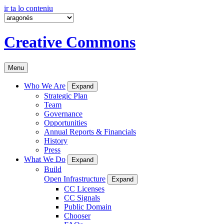
ir ta lo conteniu
Creative Commons
Menu
Who We Are
Expand
Strategic Plan
Team
Governance
Opportunities
Annual Reports & Financials
History
Press
What We Do
Expand
Build
Open Infrastructure
Expand
CC Licenses
CC Signals
Public Domain
Chooser