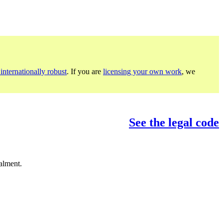
internationally robust
. If you are
licensing your own work
, we
See the legal code
alment.