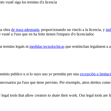
to vusté siga los termins d'a licencia
ta obra
de traza adequada
, proporcionando un vinclo a la licencia, y
ind
vusté u l'uso que en ha feito tienen l'emparo d'o licenciador.
 termins legals ni
medidas tecnolochicas
que restrinchan legalment a at
ominio publico u si lo suyo uso ye permitiu per una
excepción u limitac
 necesarios pa l'uso que tiene previsto. Per eixemplo, atros dreitos como
gal tools that allow creators to share their work. Our legal tools are fr