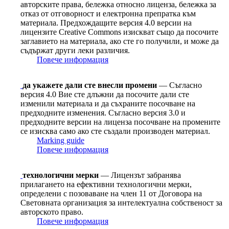
авторските права, бележка относно лиценза, бележка за
отказ от отговорност и електронна препратка към
материала. Предхождащите версия 4.0 версии на
лицензите Сreative Сommons изискват също да посочите
заглавието на материала, ако сте го получили, и може да
съдържат други леки различия.
Повече информация
да укажете дали сте внесли промени
— Съгласно
версия 4.0 Вие сте длъжни да посочите дали сте
изменили материала и да съхраните посочване на
предходните изменения. Съгласно версия 3.0 и
предходните версии на лиценза посочване на промените
се изисква само ако сте създали производен материал.
Marking guide
Повече информация
технологични мерки
— Лицензът забранява
прилагането на ефективни технологични мерки,
определени с позоваване на член 11 от Договорa на
Световната организация за интелектуална собственост за
авторското право.
Повече информация