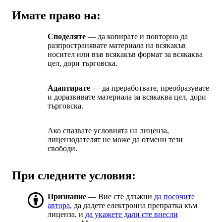
Имате право на:
Споделяте
— да копирате и повторно да
разпространявате материала на всякакъв
носител или във всякакъв формат за всякаква
цел, дори търговска.
Адаптирате
— да преработвате, преобразувате
и доразвивате материала за всякаква цел, дори
търговска.
Ако спазвате условията на лиценза,
лицензодателят не може да отмени тези
свободи.
При следните условия:
Признание
— Вие сте длъжни
да посочите
автора
, да дадете електронна препратка към
лиценза, и
да укажете дали сте внесли