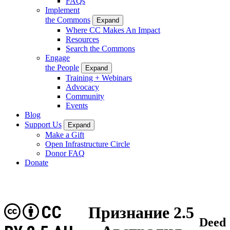
FAQs
Implement
the Commons
Expand
Where CC Makes An Impact
Resources
Search the Commons
Engage
the People
Expand
Training + Webinars
Advocacy
Community
Events
Blog
Support Us
Expand
Make a Gift
Open Infrastructure Circle
Donor FAQ
Donate
CC
Признание 2.5
Deed