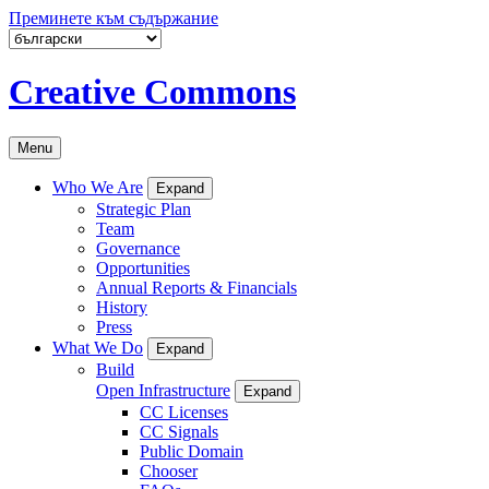
Преминете към съдържание
Creative Commons
Menu
Who We Are
Expand
Strategic Plan
Team
Governance
Opportunities
Annual Reports & Financials
History
Press
What We Do
Expand
Build
Open Infrastructure
Expand
CC Licenses
CC Signals
Public Domain
Chooser