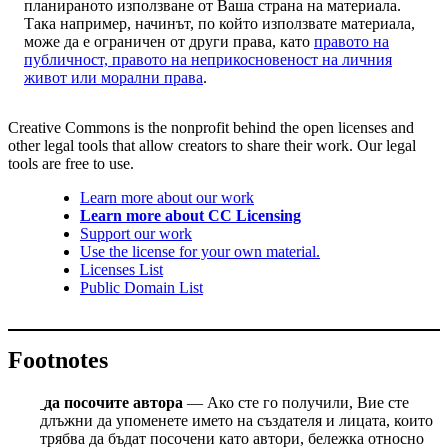
планираното използване от Ваша страна на материала.
Така например, начинът, по който използвате материала,
може да е ограничен от други права, като
правото на
публичност, правото на неприкосновеност на личния
живот или морални права
.
Creative Commons is the nonprofit behind the open licenses and
other legal tools that allow creators to share their work. Our legal
tools are free to use.
Learn more about our work
Learn more about CC Licensing
Support our work
Use the license for your own material.
Licenses List
Public Domain List
Footnotes
да посочите автора
— Ако сте го получили, Вие сте
длъжни да упоменете името на създателя и лицата, които
трябва да бъдат посочени като автори, бележка относно