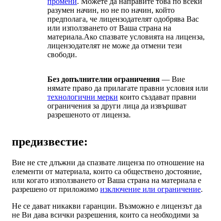
промени
. Можете да направите това по всеки
разумен начин, но не по начин, който
предполага, че лицензодателят одобрява Вас
или използването от Ваша страна на
материала.Ако спазвате условията на лиценза,
лицензодателят не може да отмени тези
свободи.
Без допълнителни ограничения
— Вие
нямате право да прилагате правни условия или
технологични мерки
които създават правни
ограничения за други лица да извършват
разрешеното от лиценза.
предизвестие:
Вие не сте длъжни да спазвате лиценза по отношение на
елементи от материала, които са обществено достояние,
или когато използването от Ваша страна на материала е
разрешено от приложимо
изключение или ограничение
.
Не се дават никакви гаранции. Възможно е лицензът да
не Ви дава всички разрешения, които са необходими за