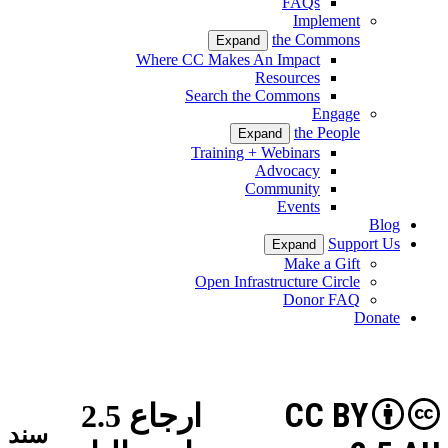
FAQs
Implement
the Commons
Expand
Where CC Makes An Impact
Resources
Search the Commons
Engage
the People
Expand
Training + Webinars
Advocacy
Community
Events
Blog
Support Us
Expand
Make a Gift
Open Infrastructure Circle
Donor FAQ
Donate
CC BY
ارجاع 2.5
سند