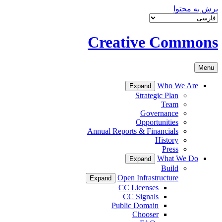
پرش به محتوا
Creative Commons
Menu
Who We Are
Expand
Strategic Plan
Team
Governance
Opportunities
Annual Reports & Financials
History
Press
What We Do
Expand
Build
Open Infrastructure
Expand
CC Licenses
CC Signals
Public Domain
Chooser