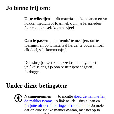
Jo binne frij om:
Ut te wikseljen
— dit materiaal te kopiearjen en yn
hokker medium of foarm ek opnij te fersprieden
foar elk doel, sels kommersjeel.
Oan te passen
— in ‘remix’ te meitsjen, om te
foarmjen en op it materiaal fierder te bouwen foar
elk doel, sels kommersjeel.
De lisinsjejouwer kin dizze tastimmingen net
ynlûke salang’t jo oan ’e lisinsjebetingsten
foldogge.
Under dizze betingsten:
Nammeneamen
— Jo moatte
goed de namme fan
de makker neame
, in link nei de lisinsje jaan en
úttsjutte oft der feroaringen makke binne
. Jo meie
dat op elke ridlike manier dwaan, mar net op in