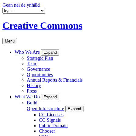
Gean nei de ynhâld
Creative Commons
Menu
Who We Are
Expand
Strategic Plan
Team
Governance
Opportunities
Annual Reports & Financials
History
Press
What We Do
Expand
Build
Open Infrastructure
Expand
CC Licenses
CC Signals
Public Domain
Chooser