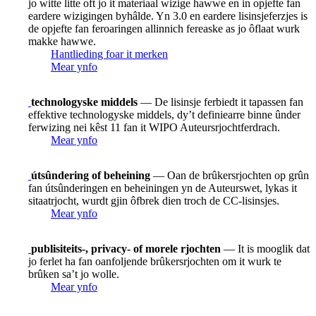
jo witte litte oft jo it materiaal wizige hawwe en in opjefte fan
eardere wizigingen byhâlde. Yn 3.0 en eardere lisinsjeferzjes is
de opjefte fan feroaringen allinnich fereaske as jo ôflaat wurk
makke hawwe.
Hantlieding foar it merken
Mear ynfo
technologyske middels
— De lisinsje ferbiedt it tapassen fan
effektive technologyske middels, dy’t definiearre binne ûnder
ferwizing nei kêst 11 fan it WIPO Auteursrjochtferdrach.
Mear ynfo
útsûndering of beheining
— Oan de brûkersrjochten op grûn
fan útsûnderingen en beheiningen yn de Auteurswet, lykas it
sitaatrjocht, wurdt gjin ôfbrek dien troch de CC-lisinsjes.
Mear ynfo
publisiteits-, privacy- of morele rjochten
— It is mooglik dat
jo ferlet ha fan oanfoljende brûkersrjochten om it wurk te
brûken sa’t jo wolle.
Mear ynfo