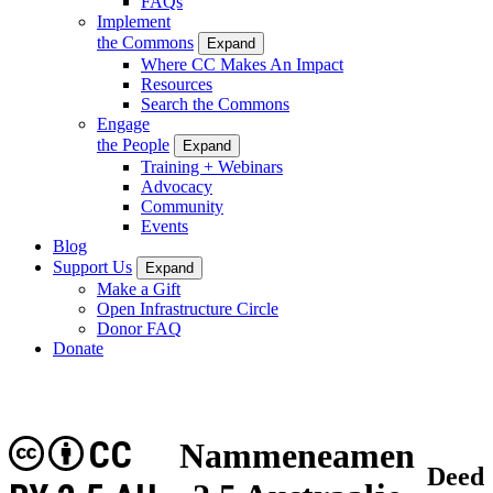
FAQs
Implement
the Commons
Expand
Where CC Makes An Impact
Resources
Search the Commons
Engage
the People
Expand
Training + Webinars
Advocacy
Community
Events
Blog
Support Us
Expand
Make a Gift
Open Infrastructure Circle
Donor FAQ
Donate
CC
Nammeneamen
Deed