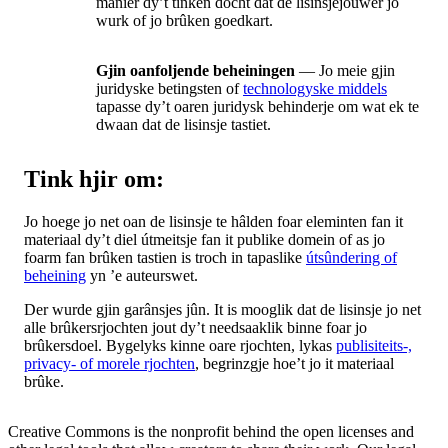
manier dy’t tinken docht dat de lisinsjejouwer jo
wurk of jo brûken goedkart.
Gjin oanfoljende beheiningen
— Jo meie gjin
juridyske betingsten of
technologyske middels
tapasse dy’t oaren juridysk behinderje om wat ek te
dwaan dat de lisinsje tastiet.
Tink hjir om:
Jo hoege jo net oan de lisinsje te hâlden foar eleminten fan it
materiaal dy’t diel útmeitsje fan it publike domein of as jo
foarm fan brûken tastien is troch in tapaslike
útsûndering of
beheining
yn ’e auteurswet.
Der wurde gjin garânsjes jûn. It is mooglik dat de lisinsje jo net
alle brûkersrjochten jout dy’t needsaaklik binne foar jo
brûkersdoel. Bygelyks kinne oare rjochten, lykas
publisiteits-,
privacy- of morele rjochten
, begrinzgje hoe’t jo it materiaal
brûke.
Creative Commons is the nonprofit behind the open licenses and