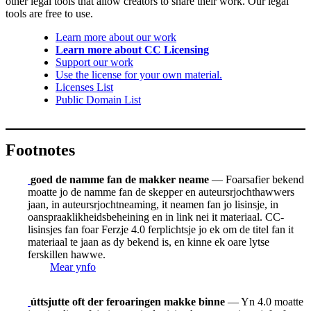
other legal tools that allow creators to share their work. Our legal
tools are free to use.
Learn more about our work
Learn more about CC Licensing
Support our work
Use the license for your own material.
Licenses List
Public Domain List
Footnotes
goed de namme fan de makker neame
— Foarsafier bekend
moatte jo de namme fan de skepper en auteursrjochthawwers
jaan, in auteursrjochtneaming, it neamen fan jo lisinsje, in
oanspraaklikheidsbeheining en in link nei it materiaal. CC-
lisinsjes fan foar Ferzje 4.0 ferplichtsje jo ek om de titel fan it
materiaal te jaan as dy bekend is, en kinne ek oare lytse
ferskillen hawwe.
Mear ynfo
úttsjutte oft der feroaringen makke binne
— Yn 4.0 moatte