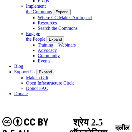
FAQs
Implement
the Commons
Expand
Where CC Makes An Impact
Resources
Search the Commons
Engage
the People
Expand
Training + Webinars
Advocacy
Community
Events
Blog
Support Us
Expand
Make a Gift
Open Infrastructure Circle
Donor FAQ
Donate
CC BY
श्रेय 2.5
दलील