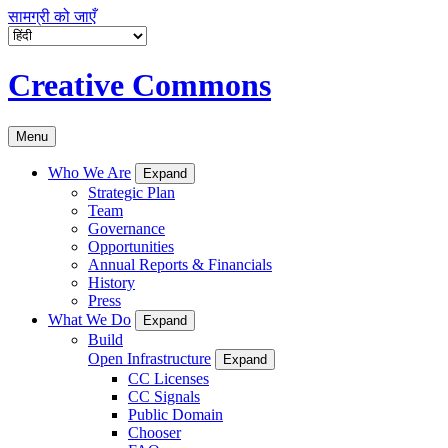
सामग्री को जाएँ
Creative Commons
Menu
Who We Are
Expand
Strategic Plan
Team
Governance
Opportunities
Annual Reports & Financials
History
Press
What We Do
Expand
Build
Open Infrastructure
Expand
CC Licenses
CC Signals
Public Domain
Chooser