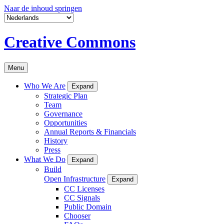
Naar de inhoud springen
Creative Commons
Menu
Who We Are
Expand
Strategic Plan
Team
Governance
Opportunities
Annual Reports & Financials
History
Press
What We Do
Expand
Build
Open Infrastructure
Expand
CC Licenses
CC Signals
Public Domain
Chooser