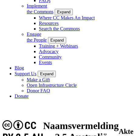
FAQs
Implement
the Commons
Expand
Where CC Makes An Impact
Resources
Search the Commons
Engage
the People
Expand
Training + Webinars
Advocacy
Community
Events
Blog
Support Us
Expand
Make a Gift
Open Infrastructure Circle
Donor FAQ
Donate
CC
Naamsvermelding
Akte