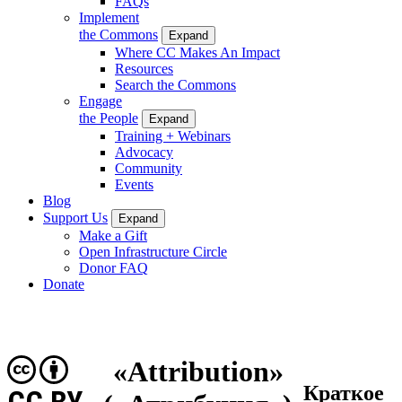
FAQs
Implement
the Commons
Expand
Where CC Makes An Impact
Resources
Search the Commons
Engage
the People
Expand
Training + Webinars
Advocacy
Community
Events
Blog
Support Us
Expand
Make a Gift
Open Infrastructure Circle
Donor FAQ
Donate
«Attribution»
Краткое