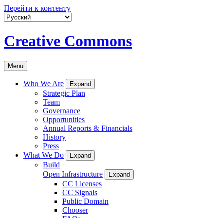
Перейти к контенту
Creative Commons
Menu
Who We Are
Expand
Strategic Plan
Team
Governance
Opportunities
Annual Reports & Financials
History
Press
What We Do
Expand
Build
Open Infrastructure
Expand
CC Licenses
CC Signals
Public Domain
Chooser