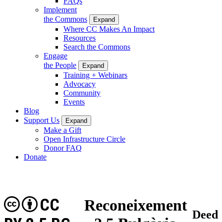
FAQs
Implement
the Commons
Expand
Where CC Makes An Impact
Resources
Search the Commons
Engage
the People
Expand
Training + Webinars
Advocacy
Community
Events
Blog
Support Us
Expand
Make a Gift
Open Infrastructure Circle
Donor FAQ
Donate
CC
Reconeixement
Deed