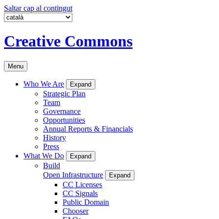
Saltar cap al contingut
Creative Commons
Menu
Who We Are
Expand
Strategic Plan
Team
Governance
Opportunities
Annual Reports & Financials
History
Press
What We Do
Expand
Build
Open Infrastructure
Expand
CC Licenses
CC Signals
Public Domain
Chooser