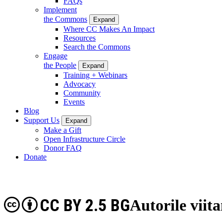
FAQs
Implement
the Commons
Expand
Where CC Makes An Impact
Resources
Search the Commons
Engage
the People
Expand
Training + Webinars
Advocacy
Community
Events
Blog
Support Us
Expand
Make a Gift
Open Infrastructure Circle
Donor FAQ
Donate
CC BY 2.5 BG
Autorile viit