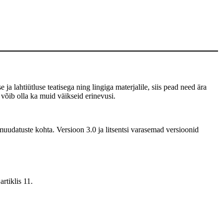
 ja lahtiütluse teatisega ning lingiga materjalile, siis pead need ära
 võib olla ka muid väikseid erinevusi.
uudatuste kohta. Versioon 3.0 ja litsentsi varasemad versioonid
rtiklis 11.