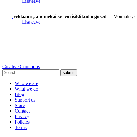
Lisateave
reklaami-, andmekaitse- või isiklikud õigused
— Võimalik, et s
Lisateave
Creative Commons
submit
Who we are
What we do
Blog
Support us
Store
Contact
Privacy
Policies
Terms