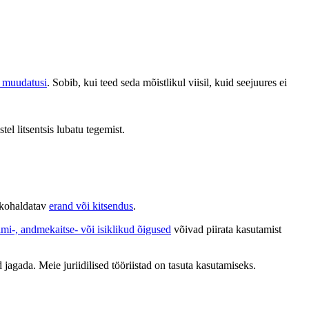
d muudatusi
. Sobib, kui teed seda mõistlikul viisil, kuid seejuures ei
stel litsentsis lubatu tegemist.
b kohaldatav
erand või kitsendus
.
ami-, andmekaitse- või isiklikud õigused
võivad piirata kasutamist
 jagada. Meie juriidilised tööriistad on tasuta kasutamiseks.