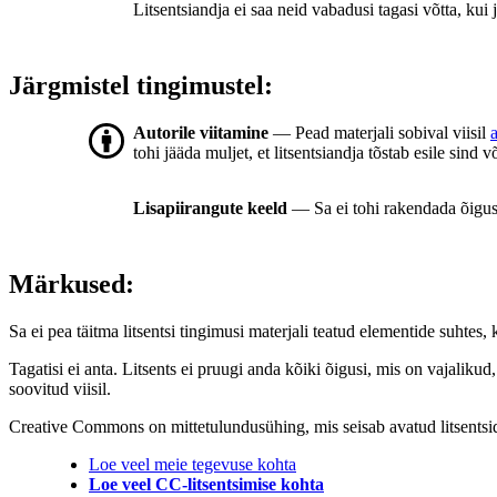
Litsentsiandja ei saa neid vabadusi tagasi võtta, kui j
Järgmistel tingimustel:
Autorile viitamine
— Pead materjali sobival viisil
tohi jääda muljet, et litsentsiandja tõstab esile sind v
Lisapiirangute keeld
— Sa ei tohi rakendada õigus
Märkused:
Sa ei pea täitma litsentsi tingimusi materjali teatud elementide suhte
Tagatisi ei anta. Litsents ei pruugi anda kõiki õigusi, mis on vajaliku
soovitud viisil.
Creative Commons on mittetulundusühing, mis seisab avatud litsentside j
Loe veel meie tegevuse kohta
Loe veel CC-litsentsimise kohta