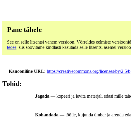
Pane tähele
See on selle litsentsi vanem versioon. Võrreldes eelmiste versiooni
teose
, siis soovitame kindlasti kasutada selle litsentsi asemel versioo
Kanooniline URL
https://creativecommons.org/licenses/by/2.5/b
Tohid:
Jagada
— kopeeri ja levita materjali edasi mille tah
Kohandada
— töötle, kujunda ümber ja arenda edasi