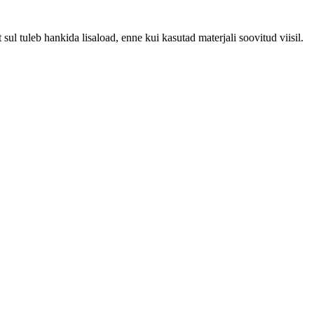
ul tuleb hankida lisaload, enne kui kasutad materjali soovitud viisil.