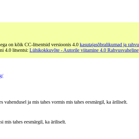
dega on kõik CC-litsentsid versioonis 4.0
kasutajasõbralikumad ja rahvu
ni 4.0 litsentsi:
Lühikokkuvõte - Autorile viitamine 4.0 Rahvusvaheline
g/
es vahendusel ja mis tahes vormis mis tahes eesmärgil, ka äriliselt.
 mis tahes eesmärgil, ka äriliselt.