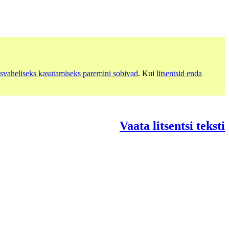
svaheliseks kasutamiseks paremini sobivad
. Kui
litsentsid enda
Vaata litsentsi teksti