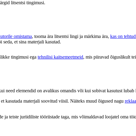
ärgid litsentsi tingimusi.
autorile omistama
, tooma ära litsentsi lingi ja märkima ära,
kas on tehtu
õi seda, et sina materjali kasutad.
likke tingimusi ega
tehnilisi kaitsemeetmeid
, mis piiravad õiguslikult tei
s, kui need elemendid on avalikus omandis või kui sobivat kasutust luba
d, et kasutada materjali soovitud viisil. Näiteks muud õigused nagu
rekla
a teiste juriidiliste tööriistade taga, mis võimaldavad loojatel oma töid