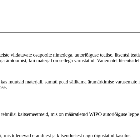
te viidatavate osapoolte nimedega, autoriõiguse teatise, litsentsi teatise
 äratoomist, kui materjal on sellega varustatud. Vanematel litsentsidel
as muutsid materjali, samuti pead säilitama äramärkimise varasemate m
ose.
tehnilisi kaitsemeetmeid, mis on määratletud WIPO autoriõiguse leppe a
, mis tulenevad eranditest ja kitsendustest nagu õigustatud kasutus.