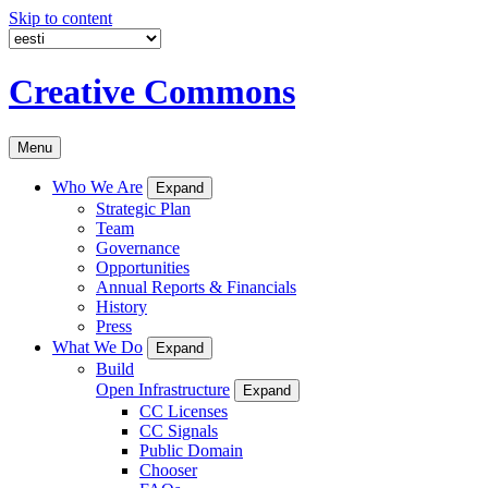
Skip to content
Creative Commons
Menu
Who We Are
Expand
Strategic Plan
Team
Governance
Opportunities
Annual Reports & Financials
History
Press
What We Do
Expand
Build
Open Infrastructure
Expand
CC Licenses
CC Signals
Public Domain
Chooser