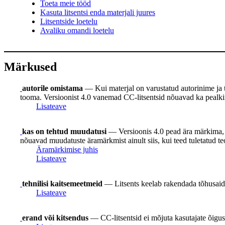
Toeta meie tööd
Kasuta litsentsi enda materjali juures
Litsentside loetelu
Avaliku omandi loetelu
Märkused
autorile omistama
— Kui materjal on varustatud autorinime ja teis
tooma. Versioonist 4.0 vanemad CC-litsentsid nõuavad ka pealkirja
Lisateave
kas on tehtud muudatusi
— Versioonis 4.0 pead ära märkima, k
nõuavad muudatuste äramärkmist ainult siis, kui teed tuletatud te
Äramärkimise juhis
Lisateave
tehnilisi kaitsemeetmeid
— Litsents keelab rakendada tõhusaid 
Lisateave
erand või kitsendus
— CC-litsentsid ei mõjuta kasutajate õigusi