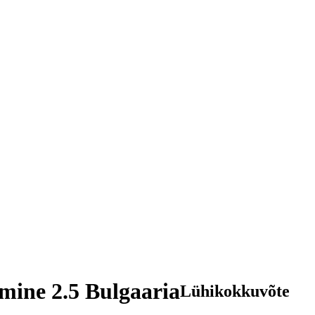
amine 2.5 Bulgaaria
Lühikokkuvõte