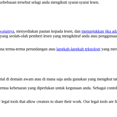
bebasan tersebut selagi anda mengikuti syarat-syarat lesen.
ewajarnya
, menyediakan pautan kepada lesen, dan
menunjukkan jika ad
 yang seolah-olah pemberi lesen yang mengiktiraf anda atau penggunaa
na terma-terma perundangan atau
langkah-langkah teknologi
yang meny
rial di domain awam atau di mana saja anda gunakan yang mengikut ta
semua kebenaran yang diperlukan untuk kegunaan anda. Sebagai contoh,
gal tools that allow creators to share their work. Our legal tools are fr