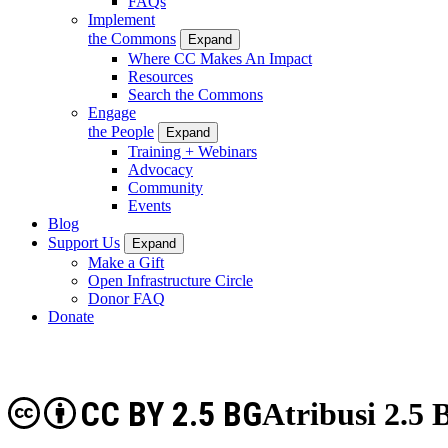
FAQs
Implement
the Commons
Expand
Where CC Makes An Impact
Resources
Search the Commons
Engage
the People
Expand
Training + Webinars
Advocacy
Community
Events
Blog
Support Us
Expand
Make a Gift
Open Infrastructure Circle
Donor FAQ
Donate
CC BY 2.5 BG
Atribusi 2.5 