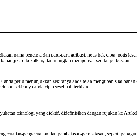
kan nama pencipta dan parti-parti atribusi, notis hak cipta, notis lese
bahan jika dibekalkan, dan mungkin mempunyai sedikit perbezaan.
 anda perlu menunjukkan sekiranya anda telah mengubah suai bahan 
rlukan sekiranya anda cipta sesebuah terbitan.
ukatan teknologi yang efektif, didefinisikan dengan rujukan ke Artik
ecualian-pengecualian dan pembatasan-pembatasan, seperti pengguna