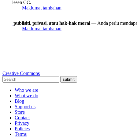
lesen CC.
Maklumat tambahan
publisiti, privasi, atau hak-hak moral
— Anda perlu mendapat
Maklumat tambahan
Creative Commons
submit
Who we are
What we do
Blog
Support us
Store
Contact
Privacy
Policies
Terms