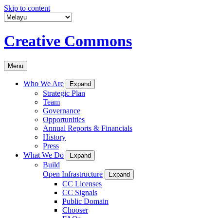
Skip to content
Creative Commons
Menu
Who We Are
Expand
Strategic Plan
Team
Governance
Opportunities
Annual Reports & Financials
History
Press
What We Do
Expand
Build
Open Infrastructure
Expand
CC Licenses
CC Signals
Public Domain
Chooser