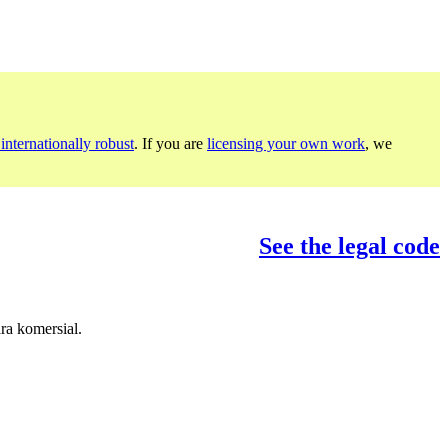
internationally robust
. If you are
licensing your own work
, we
See the legal code
ra komersial.