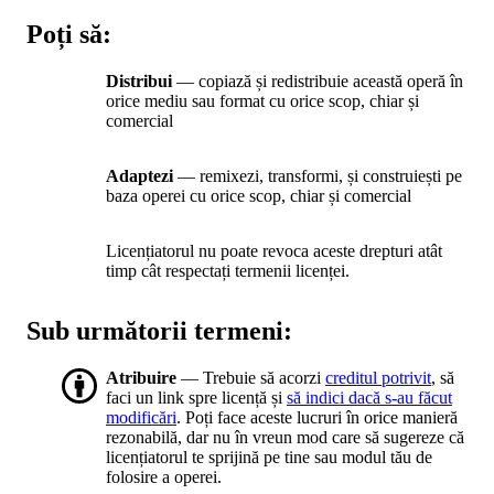
Poți să:
Distribui
— copiază și redistribuie această operă în
orice mediu sau format cu orice scop, chiar și
comercial
Adaptezi
— remixezi, transformi, și construiești pe
baza operei cu orice scop, chiar și comercial
Licențiatorul nu poate revoca aceste drepturi atât
timp cât respectați termenii licenței.
Sub următorii termeni:
Atribuire
— Trebuie să acorzi
creditul potrivit
, să
faci un link spre licență și
să indici dacă s-au făcut
modificări
. Poți face aceste lucruri în orice manieră
rezonabilă, dar nu în vreun mod care să sugereze că
licențiatorul te sprijină pe tine sau modul tău de
folosire a operei.