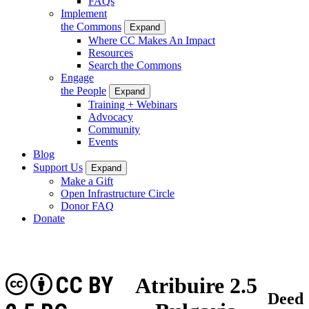
FAQs
Implement
the Commons
Expand
Where CC Makes An Impact
Resources
Search the Commons
Engage
the People
Expand
Training + Webinars
Advocacy
Community
Events
Blog
Support Us
Expand
Make a Gift
Open Infrastructure Circle
Donor FAQ
Donate
CC BY
Atribuire 2.5
Deed