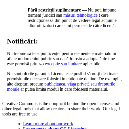
Fără restricții suplimentare
— Nu poți impune
termeni juridici sau
măsuri tehnologice
t care
restricționează din punct de vedere legal acțiunile
altor utilizatori care sunt permise de către licență.
Notificări:
Nu trebuie să te supui licenței pentru elementele materialului
aflate în domeniul public sau dacă folosirea adoptată de tine
este permisă printr-o
excepție sau limitare
aplicabile.
Nu sunt oferite garanții. Licența este posibil să nu-ți dea toate
permisiunile necesare folosirii intenționate de tine. De exemplu,
alte drepturi precum
publicitatea, viața privată sau drepturile
morale
ar putea limita modul în care folosești materialul.
Creative Commons is the nonprofit behind the open licenses and
other legal tools that allow creators to share their work. Our legal
tools are free to use.
Learn more about our work
Learn more about CC Licensing