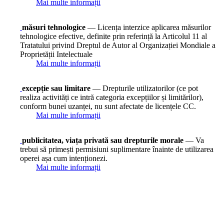
Mai multe informații
măsuri tehnologice
— Licența interzice aplicarea măsurilor
tehnologice efective, definite prin referință la Articolul 11 al
Tratatului privind Dreptul de Autor al Organizației Mondiale a
Proprietății Intelectuale
Mai multe informații
excepție sau limitare
— Drepturile utilizatorilor (ce pot
realiza activități ce intră categoria excepțiilor și limitărilor),
conform bunei uzanței, nu sunt afectate de licențele CC.
Mai multe informații
publicitatea, viața privată sau drepturile morale
— Va
trebui să primești permisiuni suplimentare înainte de utilizarea
operei așa cum intenționezi.
Mai multe informații