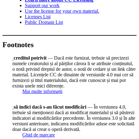
Support our work
Use the license for your own material.
Licenses List
Public Domain List
Footnotes
creditul potrivit
— Dacă este furnizat, trebuie să precizezi
numele creatorului și al părților cărora li se atribuie conținutul,
o notă privind dreptul de autor, o notă de cedare și un link către
material. Licențele CC de dinainte de versiunile 4.0 mai cer să
furnizezi și titul materialului, dacă este cunoscut și mai pot
exista unele mici diferențe.
Mai multe informații
să indici dacă s-au făcut modificări
— În versiunea 4.0,
trebuie să menționezi dacă ai modificat materialul și să păstrezi
indicatori ai modificărilor precedente. În versiunea 3.0 și în alte
versiuni anterioare, indicarea modificărilor aduse este solicitată
doar dacă ai creat o operă derivată.
Ghid de marcare