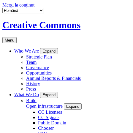
Mergi la conținut
Creative Commons
Menu
Who We Are
Expand
Strategic Plan
Team
Governance
Opportunities
Annual Reports & Financials
History
Press
What We Do
Expand
Build
Open Infrastructure
Expand
CC Licenses
CC Signals
Public Domain
Chooser