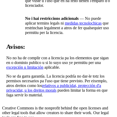
que vusté u l'uso que en ha feito tienen l'emparo d'o
licenciador.
No i hai restriccions adicionals
— No puede
aplicar termins legals ni
medidas tecnolochicas
que
restrinchan legalment a atros de fer qualsequier uso
permitiu per la licencia.
Avisos:
No no ha de complir con a licencia pa los elementos que sigan
en o dominio publico u si lo suyo uso ye permitiu per una
excepción u limitación
aplicable.
No se da garra garantía. La licencia podría no dar-le totz los
permisos necesarios pa l'uso que tiene previsto. Per eixemplo,
atros dreitos como los
relativos a publicidat, protección d'a
privacidat, u los dreitos morals
pueden limitar la forma en que
faga servir lo material.
Creative Commons is the nonprofit behind the open licenses and
other legal tools that allow creators to share their work. Our legal