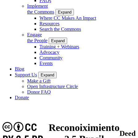
FAQs
Implement
the Commons
Expand
Where CC Makes An Impact
Resources
Search the Commons
Engage
the People
Expand
Training + Webinars
Advocacy
Community
Events
Blog
Support Us
Expand
Make a Gift
Open Infrastructure Circle
Donor FAQ
Donate
CC
Reconoiximiento
Deed