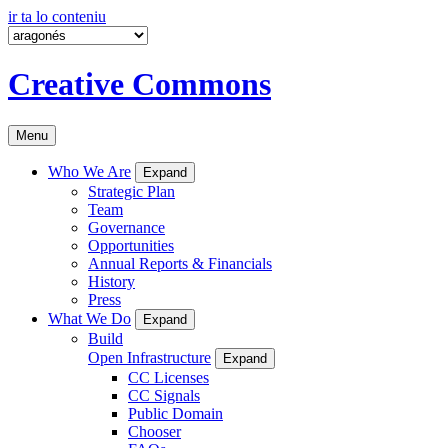
ir ta lo conteniu
Creative Commons
Menu
Who We Are
Expand
Strategic Plan
Team
Governance
Opportunities
Annual Reports & Financials
History
Press
What We Do
Expand
Build
Open Infrastructure
Expand
CC Licenses
CC Signals
Public Domain
Chooser