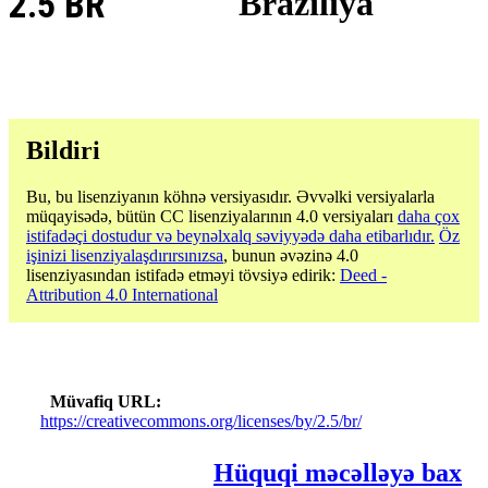
2.5 BR
Braziliya
Bildiri
Bu, bu lisenziyanın köhnə versiyasıdır. Əvvəlki versiyalarla
müqayisədə, bütün CC lisenziyalarının 4.0 versiyaları
daha çox
istifadəçi dostudur və beynəlxalq səviyyədə daha etibarlıdır.
Öz
işinizi lisenziyalaşdırırsınızsa
, bunun əvəzinə 4.0
lisenziyasından istifadə etməyi tövsiyə edirik:
Deed -
Attribution 4.0 International
Müvafiq URL
https://creativecommons.org/licenses/by/2.5/br/
Hüquqi məcəlləyə bax