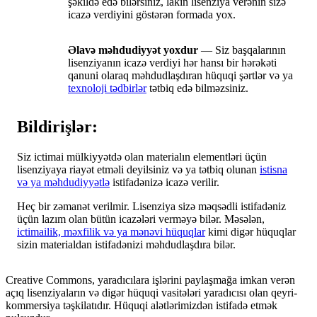
şəkildə edə bilərsiniz, lakin lisenziya verənin sizə
icazə verdiyini göstərən formada yox.
Əlavə məhdudiyyət yoxdur
— Siz başqalarının
lisenziyanın icazə verdiyi hər hansı bir hərəkəti
qanuni olaraq məhdudlaşdıran hüquqi şərtlər və ya
texnoloji tədbirlər
tətbiq edə bilməzsiniz.
Bildirişlər:
Siz ictimai mülkiyyətdə olan materialın elementləri üçün
lisenziyaya riayət etməli deyilsiniz və ya tətbiq olunan
istisna
və ya məhdudiyyətlə
istifadənizə icazə verilir.
Heç bir zəmanət verilmir. Lisenziya sizə məqsədli istifadəniz
üçün lazım olan bütün icazələri verməyə bilər. Məsələn,
ictimailik, məxfilik və ya mənəvi hüquqlar
kimi digər hüquqlar
sizin materialdan istifadənizi məhdudlaşdıra bilər.
Creative Commons, yaradıcılara işlərini paylaşmağa imkan verən
açıq lisenziyaların və digər hüquqi vasitələri yaradıcısı olan qeyri-
kommersiya təşkilatıdır. Hüquqi alətlərimizdən istifadə etmək