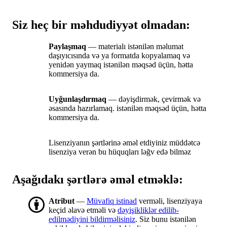
Siz heç bir məhdudiyyət olmadan:
Paylaşmaq
— materialı istənilən məlumat
daşıyıcısında və ya formatda kopyalamaq və
yenidən yaymaq istənilən məqsəd üçün, hətta
kommersiya da.
Uyğunlaşdırmaq
— dəyişdirmək, çevirmək və
əsasında hazırlamaq. istənilən məqsəd üçün, hətta
kommersiya da.
Lisenziyanın şərtlərinə əməl etdiyiniz müddətcə
lisenziya verən bu hüquqları ləğv edə bilməz
Aşağıdakı şərtlərə əməl etməklə:
Atribut
—
Müvafiq istinad
verməli, lisenziyaya
keçid əlavə etməli və
dəyişikliklər edilib-
edilmədiyini bildirməlisiniz
. Siz bunu istənilən