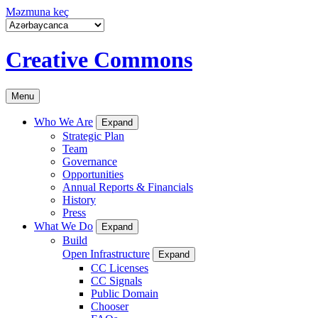
Məzmuna keç
Creative Commons
Menu
Who We Are
Expand
Strategic Plan
Team
Governance
Opportunities
Annual Reports & Financials
History
Press
What We Do
Expand
Build
Open Infrastructure
Expand
CC Licenses
CC Signals
Public Domain
Chooser