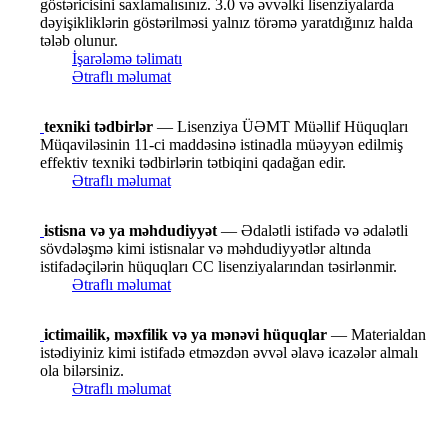
göstəricisini saxlamalısınız. 3.0 və əvvəlki lisenziyalarda
dəyişikliklərin göstərilməsi yalnız törəmə yaratdığınız halda
tələb olunur.
İşarələmə təlimatı
Ətraflı məlumat
texniki tədbirlər
— Lisenziya ÜƏMT Müəllif Hüquqları
Müqaviləsinin 11-ci maddəsinə istinadla müəyyən edilmiş
effektiv texniki tədbirlərin tətbiqini qadağan edir.
Ətraflı məlumat
istisna və ya məhdudiyyət
— Ədalətli istifadə və ədalətli
sövdələşmə kimi istisnalar və məhdudiyyətlər altında
istifadəçilərin hüquqları CC lisenziyalarından təsirlənmir.
Ətraflı məlumat
ictimailik, məxfilik və ya mənəvi hüquqlar
— Materialdan
istədiyiniz kimi istifadə etməzdən əvvəl əlavə icazələr almalı
ola bilərsiniz.
Ətraflı məlumat