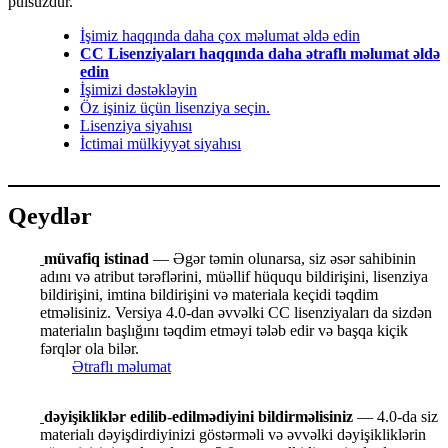
pulsuzdur.
İşimiz haqqında daha çox məlumat əldə edin
CC Lisenziyaları haqqında daha ətraflı məlumat əldə
edin
İşimizi dəstəkləyin
Öz işiniz üçün lisenziya seçin.
Lisenziya siyahısı
İctimai mülkiyyət siyahısı
Qeydlər
müvafiq istinad
— Əgər təmin olunarsa, siz əsər sahibinin
adını və atribut tərəflərini, müəllif hüququ bildirişini, lisenziya
bildirişini, imtina bildirişini və materiala keçidi təqdim
etməlisiniz. Versiya 4.0-dan əvvəlki CC lisenziyaları da sizdən
materialın başlığını təqdim etməyi tələb edir və başqa kiçik
fərqlər ola bilər.
Ətraflı məlumat
dəyişikliklər edilib-edilmədiyini bildirməlisiniz
— 4.0-da siz
materialı dəyişdirdiyinizi göstərməli və əvvəlki dəyişikliklərin