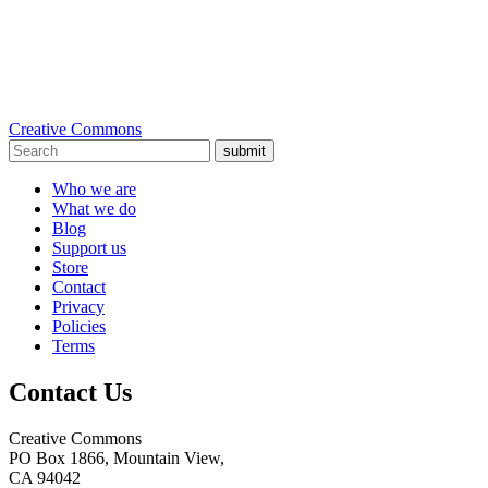
Creative Commons
submit
Who we are
What we do
Blog
Support us
Store
Contact
Privacy
Policies
Terms
Contact Us
Creative Commons
PO Box 1866, Mountain View,
CA 94042