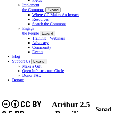
FAQs
Implement
the Commons
Expand
Where CC Makes An Impact
Resources
Search the Commons
Engage
the People
Expand
Training + Webinars
Advocacy
Community
Events
Blog
Support Us
Expand
Make a Gift
Open Infrastructure Circle
Donor FAQ
Donate
CC BY
Atribut 2.5
Sənəd