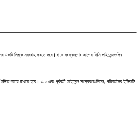
পাদানের একটি লিঙ্ক সরবরাহ করতে হবে। ৪.০ সংস্করণের আগের সিসি লাইসেন্সগুলির
গিত বজায় রাখতে হবে। ৩.০ এবং পূর্ববর্তী লাইসেন্স সংস্করণগুলিতে, পরিবর্তনের ইঙ্গিতটি