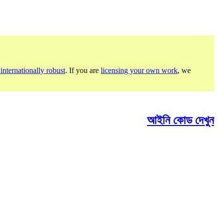
internationally robust
. If you are
licensing your own work
, we
আইনি কোড দেখুন