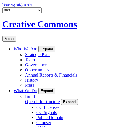
বিষয়বস্তু এড়িয়ে যান
Creative Commons
Menu
Who We Are
Expand
Strategic Plan
Team
Governance
Opportunities
Annual Reports & Financials
History
Press
What We Do
Expand
Build
Open Infrastructure
Expand
CC Licenses
CC Signals
Public Domain
Chooser