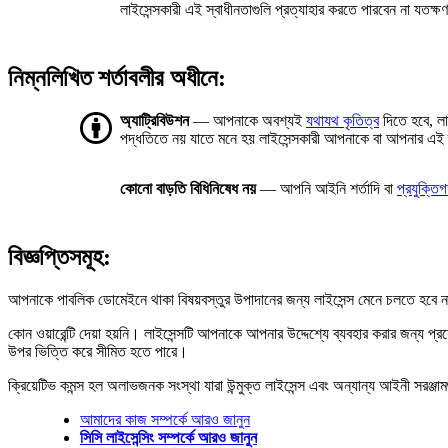
লাইসেন্সকারী এই স্বাধীনতাগুলি প্রত্যাহার করতে পারবেন না যতক্
নিম্নলিখিত শর্তাবলীর অধীনে:
অ্যাট্রিবিউশন
— আপনাকে অবশ্যই
যথাযথ কৃতিত্ব
দিতে হবে, লা
পদ্ধতিতে নয় যাতে মনে হয় লাইসেন্সকারী আপনাকে বা আপনার এই 
কোনো বাড়তি বিধিনিষেধ নয়
— আপনি আইনি শর্তাদি বা
প্রযুক্তি
বিজ্ঞপ্তিসমূহ:
আপনাকে পাবলিক ডোমেইনে থাকা বিষয়বস্তুর উপাদানের জন্য লাইসেন্স মেনে চলতে হবে না
কোন ওয়ারেন্টি দেয়া হয়নি। লাইসেন্সটি আপনাকে আপনার উদ্দেশ্যে ব্যবহার করার জন্য 
উপর ভিত্তি করে সীমিত হতে পারে।
ক্রিয়েটিভ কমন্স হল অলাভজনক সংস্থা যারা উন্মুক্ত লাইসেন্স এবং অন্যান্য আইনী সরঞ্জা
আমাদের কাজ সম্পর্কে আরও জানুন
সিসি লাইসেন্সিং সম্পর্কে আরও জানুন