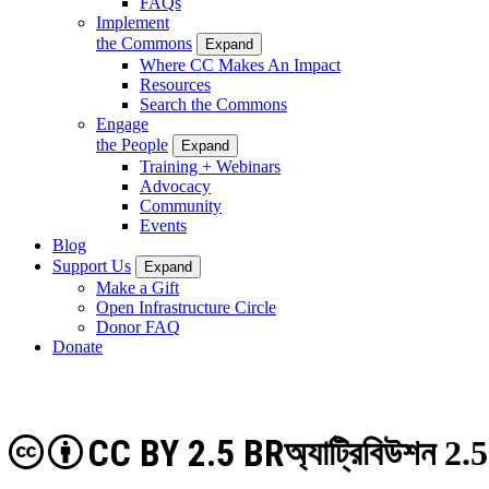
FAQs
Implement
the Commons
Expand
Where CC Makes An Impact
Resources
Search the Commons
Engage
the People
Expand
Training + Webinars
Advocacy
Community
Events
Blog
Support Us
Expand
Make a Gift
Open Infrastructure Circle
Donor FAQ
Donate
CC BY 2.5 BR
অ্যাট্রিবিউশন 2.5