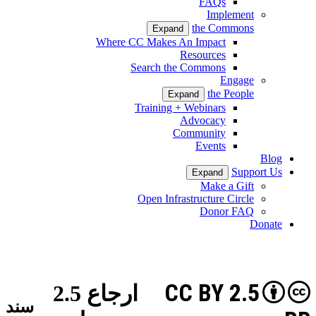
FAQs
Implement
the Commons
Expand
Where CC Makes An Impact
Resources
Search the Commons
Engage
the People
Expand
Training + Webinars
Advocacy
Community
Events
Blog
Support Us
Expand
Make a Gift
Open Infrastructure Circle
Donor FAQ
Donate
CC BY 2.5
ارجاع 2.5
سند