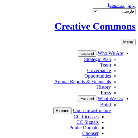
پرش به محتوا
Creative Commons
Menu
Who We Are
Expand
Strategic Plan
Team
Governance
Opportunities
Annual Reports & Financials
History
Press
What We Do
Expand
Build
Open Infrastructure
Expand
CC Licenses
CC Signals
Public Domain
Chooser