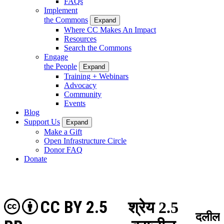
FAQs
Implement
the Commons
Expand
Where CC Makes An Impact
Resources
Search the Commons
Engage
the People
Expand
Training + Webinars
Advocacy
Community
Events
Blog
Support Us
Expand
Make a Gift
Open Infrastructure Circle
Donor FAQ
Donate
CC BY 2.5
श्रेय 2.5
दलील