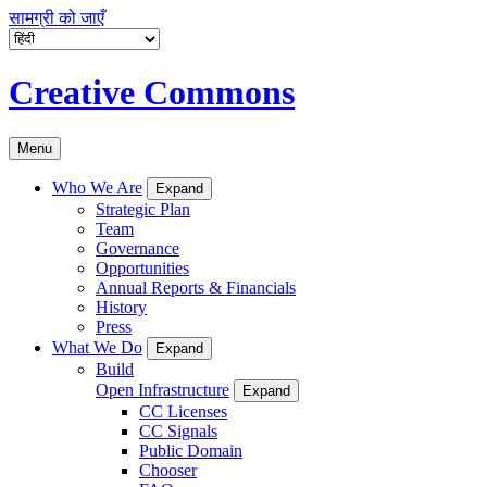
सामग्री को जाएँ
Creative Commons
Menu
Who We Are
Expand
Strategic Plan
Team
Governance
Opportunities
Annual Reports & Financials
History
Press
What We Do
Expand
Build
Open Infrastructure
Expand
CC Licenses
CC Signals
Public Domain
Chooser