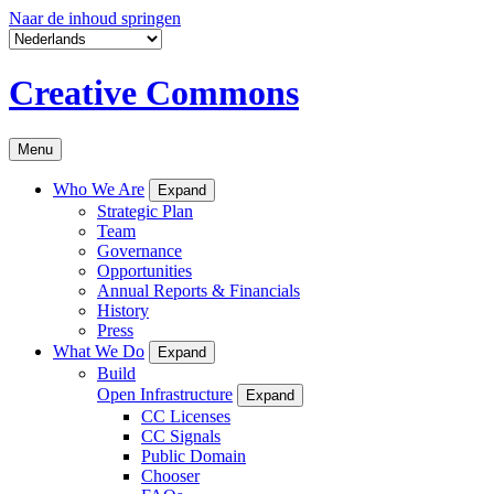
Naar de inhoud springen
Creative Commons
Menu
Who We Are
Expand
Strategic Plan
Team
Governance
Opportunities
Annual Reports & Financials
History
Press
What We Do
Expand
Build
Open Infrastructure
Expand
CC Licenses
CC Signals
Public Domain
Chooser