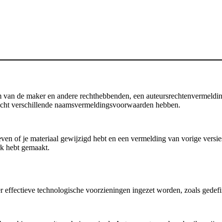
an de maker en andere rechthebbenden, een auteursrechtenvermelding, d
 licht verschillende naamsvermeldingsvoorwaarden hebben.
en of je materiaal gewijzigd hebt en een vermelding van vorige versies b
rk hebt gemaakt.
 er effectieve technologische voorzieningen ingezet worden, zoals gedef