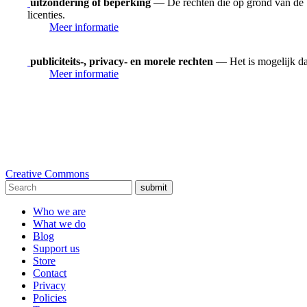
uitzondering of beperking
— De rechten die op grond van de be
licenties.
Meer informatie
publiciteits-, privacy- en morele rechten
— Het is mogelijk dat
Meer informatie
Creative Commons
submit
Who we are
What we do
Blog
Support us
Store
Contact
Privacy
Policies