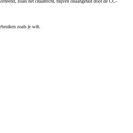
rleend, zoals het citaatrecht, blijven onaangetast door de CC-
bruiken zoals je wilt.