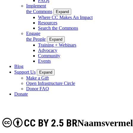
FAQs
Implement
the Commons
Expand
Where CC Makes An Impact
Resources
Search the Commons
Engage
the People
Expand
Training + Webinars
Advocacy
Community
Events
Blog
Support Us
Expand
Make a Gift
Open Infrastructure Circle
Donor FAQ
Donate
CC BY 2.5 BR
Naamsvermeld