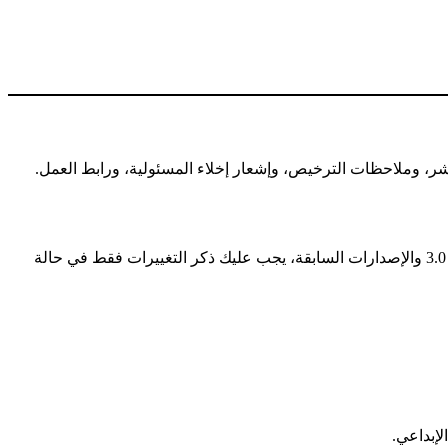
ر، وملاحظات الترخيص، وإشعار إخلاء المسئولية، ورابط العمل.
— في الإصدارة 4.0، يجب عليك ذكر وتوضيح أي تغيير أجريته على المُصنَّف. في الإصدارة 3.0 والإصدارات السابقة، يجب عليك ذكر التغييرات فقط في حالة
لإبداعي.