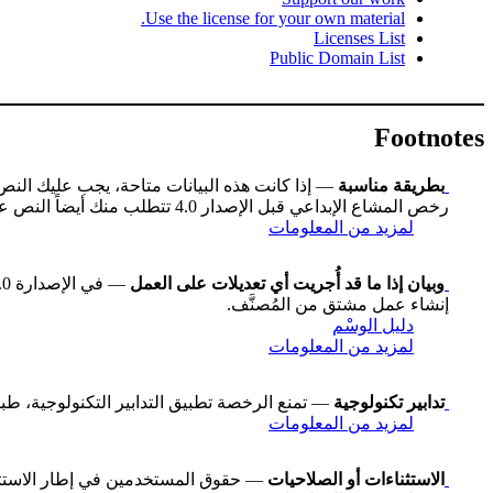
Use the license for your own material.
Licenses List
Public Domain List
Footnotes
بطريقة مناسبة
— إذا كانت هذه البيانات متاحة، يجب عليك الن
رخص المشاع الإبداعي قبل الإصدار 4.0 تتطلب منك أيضاً النص على عنوان العمل إن كان متاحاً، وقد تكون هناك اختلافات طفيفة أخرى.
لمزيد من المعلومات
وبيان إذا ما قد أُجريت أي تعديلات على العمل
إنشاء عمل مشتق من المُصنَّف.
دليل الوسْم
لمزيد من المعلومات
تدابير تكنولوجية
— تمنع الرخصة تطبيق التدابير التكنولوجية، طبقاً للبند رقم 11 في معاهدة WIPO لح
لمزيد من المعلومات
الاستثناءات أو الصلاحيات
— حقوق المستخدمين في إطار الاستثناءا