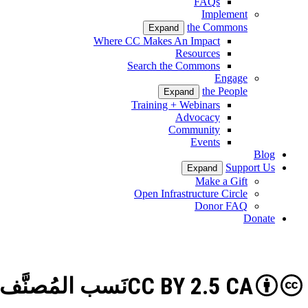
FAQs
Implement
the Commons
Expand
Where CC Makes An Impact
Resources
Search the Commons
Engage
the People
Expand
Training + Webinars
Advocacy
Community
Events
Blog
Support Us
Expand
Make a Gift
Open Infrastructure Circle
Donor FAQ
Donate
CC BY 2.5 CA
نَسب المُصنَّف 2.5 كند