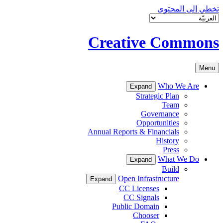
تخطي إلى المحتوى
Creative Commons
Menu
Who We Are
Expand
Strategic Plan
Team
Governance
Opportunities
Annual Reports & Financials
History
Press
What We Do
Expand
Build
Open Infrastructure
Expand
CC Licenses
CC Signals
Public Domain
Chooser