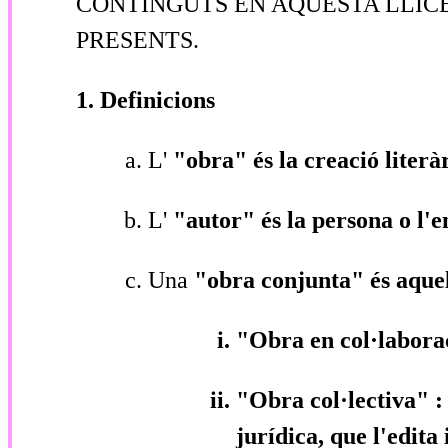
CONTINGUTS EN AQUESTA LLICÈ
PRESENTS.
1. Definicions
L'
"obra"
és la creació literà
L'
"autor"
és la persona o l'e
Una
"obra conjunta"
és aque
"Obra en col·labor
"Obra col·lectiva"
:
jurídica, que l'edita