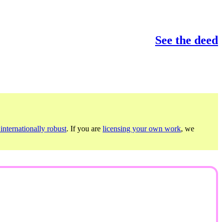
See the deed
internationally robust
. If you are
licensing your own work
, we