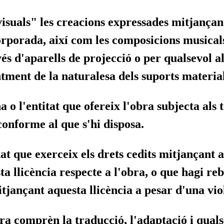
visuals"
les creacions expressades mitjançan
orporada, així com les composicions musicals
avés d'aparells de projecció o per qualsevol 
ntment de la naturalesa dels suports materia
a o l'entitat que ofereix l'obra subjecta als
conforme al que s'hi disposa.
tat que exerceix els drets cedits mitjançant
ta llicència respecte a l'obra, o que hagi re
itjançant aquesta llicència a pesar d'una vio
ra comprèn la traducció, l'adaptació i quals