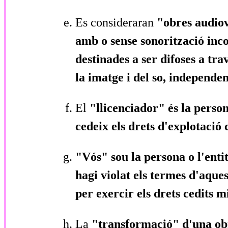
Es consideraran
"obres audio
amb o sense sonorització inc
destinades a ser difoses a tr
la imatge i del so, independe
El
"llicenciador"
és la person
cedeix els drets d'explotació 
"Vós"
sou la persona o l'enti
hagi violat els termes d'aques
per exercir els drets cedits m
La
"transformació"
d'una ob