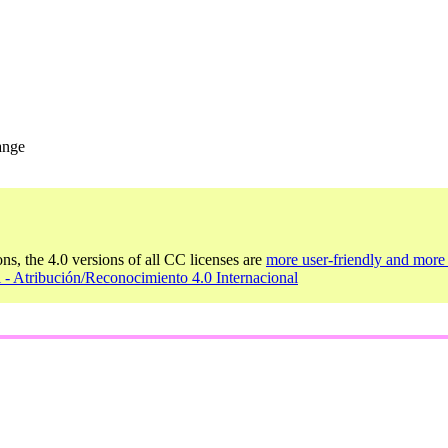
ange
ons, the 4.0 versions of all CC licenses are
more user-friendly and more 
 - Atribución/Reconocimiento 4.0 Internacional