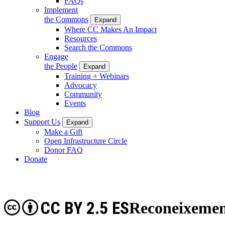
FAQs
Implement
the Commons
Expand
Where CC Makes An Impact
Resources
Search the Commons
Engage
the People
Expand
Training + Webinars
Advocacy
Community
Events
Blog
Support Us
Expand
Make a Gift
Open Infrastructure Circle
Donor FAQ
Donate
CC BY 2.5 ES
Reconeixemen