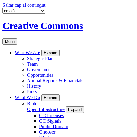
Saltar cap al contingut
Creative Commons
Menu
Who We Are
Expand
Strategic Plan
Team
Governance
Opportunities
Annual Reports & Financials
History
Press
What We Do
Expand
Build
Open Infrastructure
Expand
CC Licenses
CC Signals
Public Domain
Chooser