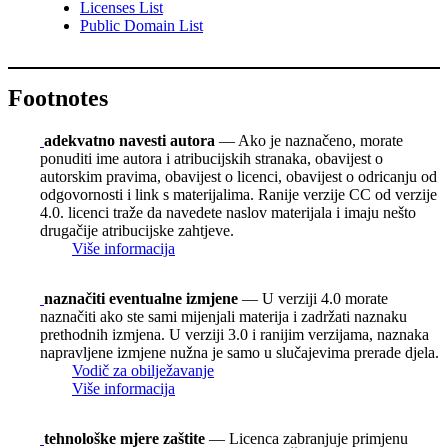
Licenses List
Public Domain List
Footnotes
adekvatno navesti autora
— Ako je naznačeno, morate
ponuditi ime autora i atribucijskih stranaka, obavijest o
autorskim pravima, obavijest o licenci, obavijest o odricanju od
odgovornosti i link s materijalima. Ranije verzije CC od verzije
4.0. licenci traže da navedete naslov materijala i imaju nešto
drugačije atribucijske zahtjeve.
Više informacija
naznačiti eventualne izmjene
— U verziji 4.0 morate
naznačiti ako ste sami mijenjali materija i zadržati naznaku
prethodnih izmjena. U verziji 3.0 i ranijim verzijama, naznaka
napravljene izmjene nužna je samo u slučajevima prerade djela.
Vodič za obilježavanje
Više informacija
tehnološke mjere zaštite
— Licenca zabranjuje primjenu