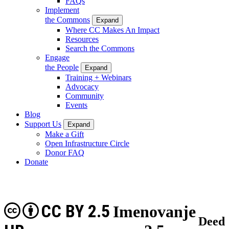
FAQs
Implement
the Commons
Expand
Where CC Makes An Impact
Resources
Search the Commons
Engage
the People
Expand
Training + Webinars
Advocacy
Community
Events
Blog
Support Us
Expand
Make a Gift
Open Infrastructure Circle
Donor FAQ
Donate
CC BY 2.5
Imenovanje
Deed