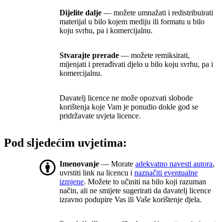
Dijelite dalje
— možete umnažati i redistribuirati
materijal u bilo kojem mediju ili formatu u bilo
koju svrhu, pa i komercijalnu.
Stvarajte prerade
— možete remiksirati,
mijenjati i prerađivati djelo u bilo koju svrhu, pa i
komercijalnu.
Davatelj licence ne može opozvati slobode
korištenja koje Vam je ponudio dokle god se
pridržavate uvjeta licence.
Pod sljedećim uvjetima:
Imenovanje
— Morate
adekvatno navesti autora
,
uvrstiti link na licencu i
naznačiti eventualne
izmjene
. Možete to učiniti na bilo koji razuman
način, ali ne smijete sugerirati da davatelj licence
izravno podupire Vas ili Vaše korištenje djela.