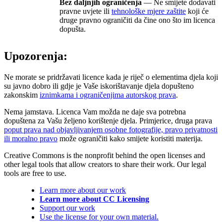
Bez daljnjih ograničenja
— Ne smijete dodavati
pravne uvjete ili
tehnološke mjere zaštite
koji će
druge pravno ograničiti da čine ono što im licenca
dopušta.
Upozorenja:
Ne morate se pridržavati licence kada je riječ o elementima djela koji
su javno dobro ili gdje je Vaše iskorištavanje djela dopušteno
zakonskim
iznimkama i ograničenjima autorskog prava
.
Nema jamstava. Licenca Vam možda ne daje sva potrebna
dopuštena za Vašu željeno korištenje djela. Primjerice, druga prava
poput prava nad objavljivanjem osobne fotografije, pravo privatnosti
ili moralno pravo
može ograničiti kako smijete koristiti materija.
Creative Commons is the nonprofit behind the open licenses and
other legal tools that allow creators to share their work. Our legal
tools are free to use.
Learn more about our work
Learn more about CC Licensing
Support our work
Use the license for your own material.