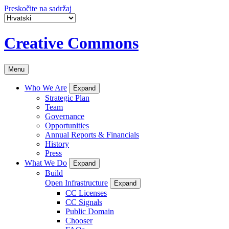
Preskočite na sadržaj
Creative Commons
Menu
Who We Are
Expand
Strategic Plan
Team
Governance
Opportunities
Annual Reports & Financials
History
Press
What We Do
Expand
Build
Open Infrastructure
Expand
CC Licenses
CC Signals
Public Domain
Chooser