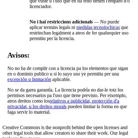
que vusté u l'uso que en ha feito tienen l'emparo d'o
licenciador.
No i hai restriccions adicionals
— No puede
aplicar termins legals ni
medidas tecnolochicas
que
restrinchan legalment a atros de fer qualsequier uso
permitiu per la licencia.
Avisos:
No no ha de complir con a licencia pa los elementos que sigan
en o dominio publico u si lo suyo uso ye permitiu per una
excepción u limitación
aplicable.
No se da garra garantía. La licencia podría no dar-le totz los
permisos necesarios pa l'uso que tiene previsto. Per eixemplo,
atros dreitos como los
relativos a publicidat, protección d'a
privacidat, u los dreitos morals
pueden limitar la forma en que
faga servir lo material.
Creative Commons is the nonprofit behind the open licenses and
other legal tools that allow creators to share their work. Our legal