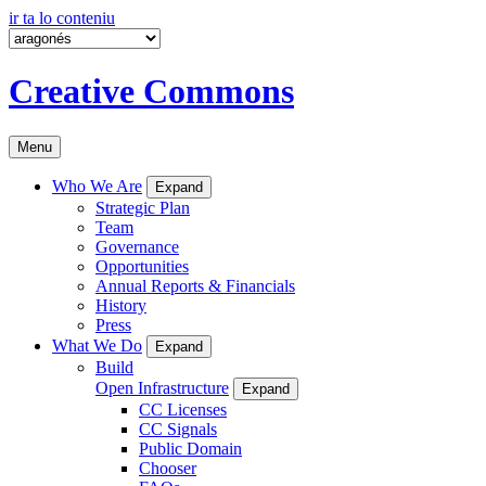
ir ta lo conteniu
Creative Commons
Menu
Who We Are
Expand
Strategic Plan
Team
Governance
Opportunities
Annual Reports & Financials
History
Press
What We Do
Expand
Build
Open Infrastructure
Expand
CC Licenses
CC Signals
Public Domain
Chooser