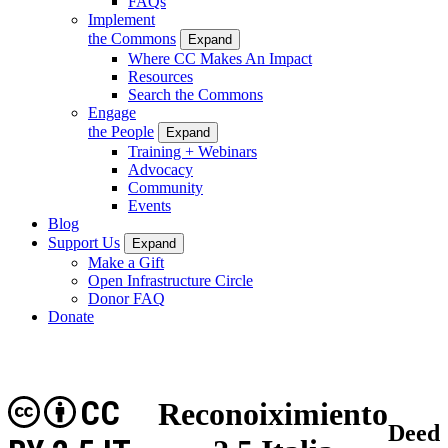
FAQs
Implement
the Commons
Expand
Where CC Makes An Impact
Resources
Search the Commons
Engage
the People
Expand
Training + Webinars
Advocacy
Community
Events
Blog
Support Us
Expand
Make a Gift
Open Infrastructure Circle
Donor FAQ
Donate
CC
Reconoiximiento
Deed