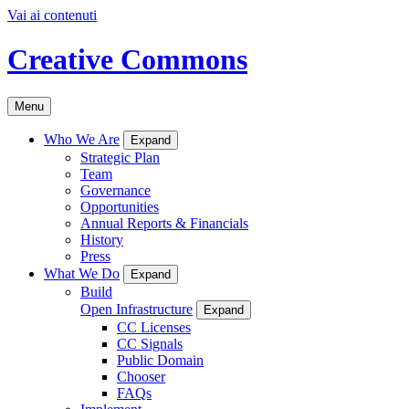
Vai ai contenuti
Creative Commons
Menu
Who We Are
Expand
Strategic Plan
Team
Governance
Opportunities
Annual Reports & Financials
History
Press
What We Do
Expand
Build
Open Infrastructure
Expand
CC Licenses
CC Signals
Public Domain
Chooser
FAQs