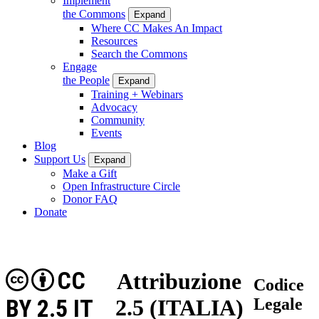
Implement
the Commons
Expand
Where CC Makes An Impact
Resources
Search the Commons
Engage
the People
Expand
Training + Webinars
Advocacy
Community
Events
Blog
Support Us
Expand
Make a Gift
Open Infrastructure Circle
Donor FAQ
Donate
CC
Attribuzione
Codice
BY 2.5 IT
2.5 (ITALIA)
Legale