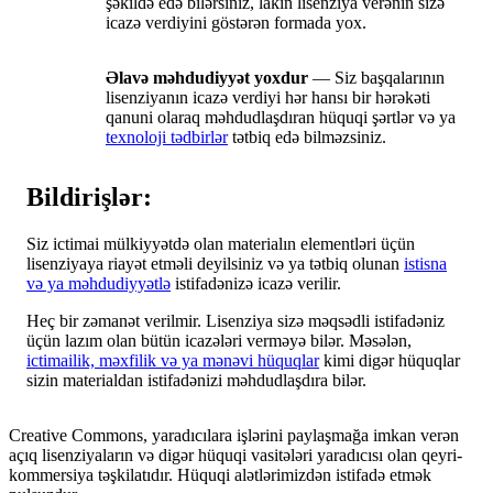
şəkildə edə bilərsiniz, lakin lisenziya verənin sizə
icazə verdiyini göstərən formada yox.
Əlavə məhdudiyyət yoxdur
— Siz başqalarının
lisenziyanın icazə verdiyi hər hansı bir hərəkəti
qanuni olaraq məhdudlaşdıran hüquqi şərtlər və ya
texnoloji tədbirlər
tətbiq edə bilməzsiniz.
Bildirişlər:
Siz ictimai mülkiyyətdə olan materialın elementləri üçün
lisenziyaya riayət etməli deyilsiniz və ya tətbiq olunan
istisna
və ya məhdudiyyətlə
istifadənizə icazə verilir.
Heç bir zəmanət verilmir. Lisenziya sizə məqsədli istifadəniz
üçün lazım olan bütün icazələri verməyə bilər. Məsələn,
ictimailik, məxfilik və ya mənəvi hüquqlar
kimi digər hüquqlar
sizin materialdan istifadənizi məhdudlaşdıra bilər.
Creative Commons, yaradıcılara işlərini paylaşmağa imkan verən
açıq lisenziyaların və digər hüquqi vasitələri yaradıcısı olan qeyri-
kommersiya təşkilatıdır. Hüquqi alətlərimizdən istifadə etmək