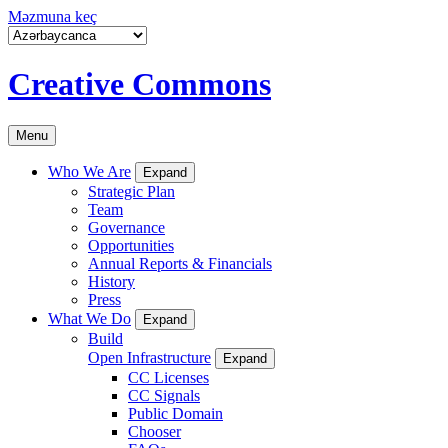
Məzmuna keç
Creative Commons
Menu
Who We Are
Expand
Strategic Plan
Team
Governance
Opportunities
Annual Reports & Financials
History
Press
What We Do
Expand
Build
Open Infrastructure
Expand
CC Licenses
CC Signals
Public Domain
Chooser