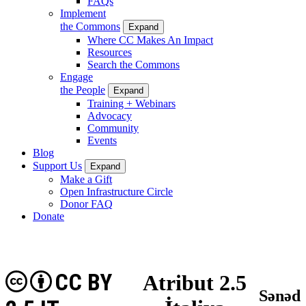
FAQs
Implement
the Commons
Expand
Where CC Makes An Impact
Resources
Search the Commons
Engage
the People
Expand
Training + Webinars
Advocacy
Community
Events
Blog
Support Us
Expand
Make a Gift
Open Infrastructure Circle
Donor FAQ
Donate
CC BY
Atribut 2.5
Sənəd