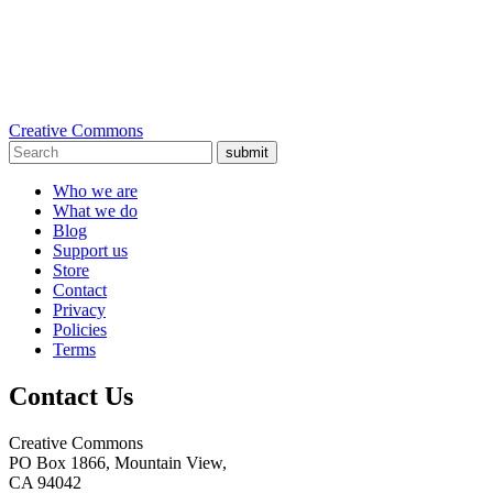
Creative Commons
submit
Who we are
What we do
Blog
Support us
Store
Contact
Privacy
Policies
Terms
Contact Us
Creative Commons
PO Box 1866, Mountain View,
CA 94042