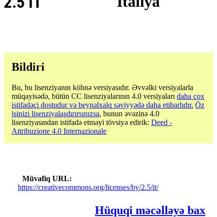
2.5 IT
İtaliya
Bildiri
Bu, bu lisenziyanın köhnə versiyasıdır. Əvvəlki versiyalarla
müqayisədə, bütün CC lisenziyalarının 4.0 versiyaları
daha çox
istifadəçi dostudur və beynəlxalq səviyyədə daha etibarlıdır.
Öz
işinizi lisenziyalaşdırırsınızsa
, bunun əvəzinə 4.0
lisenziyasından istifadə etməyi tövsiyə edirik:
Deed -
Attribuzione 4.0 Internazionale
Müvafiq URL
https://creativecommons.org/licenses/by/2.5/it/
Hüquqi məcəlləyə bax