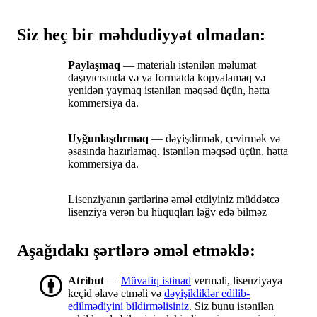
Siz heç bir məhdudiyyət olmadan:
Paylaşmaq
— materialı istənilən məlumat
daşıyıcısında və ya formatda kopyalamaq və
yenidən yaymaq istənilən məqsəd üçün, hətta
kommersiya da.
Uyğunlaşdırmaq
— dəyişdirmək, çevirmək və
əsasında hazırlamaq. istənilən məqsəd üçün, hətta
kommersiya da.
Lisenziyanın şərtlərinə əməl etdiyiniz müddətcə
lisenziya verən bu hüquqları ləğv edə bilməz
Aşağıdakı şərtlərə əməl etməklə:
Atribut
—
Müvafiq istinad
verməli, lisenziyaya
keçid əlavə etməli və
dəyişikliklər edilib-
edilmədiyini bildirməlisiniz
. Siz bunu istənilən