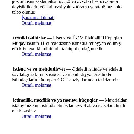
göstəricisini saxlamalısınız. 3.0 və əvvəlki lisenziyalarda
dəyişikliklərin göstərilməsi yalnız törəmə yaratdığınız halda
tələb olunur.
İşarələmə təlimatı
Ətraflı məlumat
texniki tədbirlər
— Lisenziya ÜƏMT Müəllif Hüquqları
Müqaviləsinin 11-ci maddəsinə istinadla müəyyən edilmiş
effektiv texniki tədbirlərin tətbiqini qadağan edir.
Ətraflı məlumat
istisna və ya məhdudiyyət
— Ədalətli istifadə və ədalətli
sövdələşmə kimi istisnalar və məhdudiyyətlər altında
istifadəçilərin hüquqları CC lisenziyalarından təsirlənmir.
Ətraflı məlumat
ictimailik, məxfilik və ya mənəvi hüquqlar
— Materialdan
istədiyiniz kimi istifadə etməzdən əvvəl əlavə icazələr almalı
ola bilərsiniz.
Ətraflı məlumat