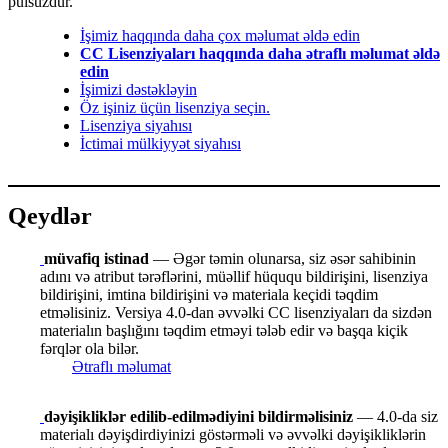
pulsuzdur.
İşimiz haqqında daha çox məlumat əldə edin
CC Lisenziyaları haqqında daha ətraflı məlumat əldə
edin
İşimizi dəstəkləyin
Öz işiniz üçün lisenziya seçin.
Lisenziya siyahısı
İctimai mülkiyyət siyahısı
Qeydlər
müvafiq istinad
— Əgər təmin olunarsa, siz əsər sahibinin
adını və atribut tərəflərini, müəllif hüququ bildirişini, lisenziya
bildirişini, imtina bildirişini və materiala keçidi təqdim
etməlisiniz. Versiya 4.0-dan əvvəlki CC lisenziyaları da sizdən
materialın başlığını təqdim etməyi tələb edir və başqa kiçik
fərqlər ola bilər.
Ətraflı məlumat
dəyişikliklər edilib-edilmədiyini bildirməlisiniz
— 4.0-da siz
materialı dəyişdirdiyinizi göstərməli və əvvəlki dəyişikliklərin