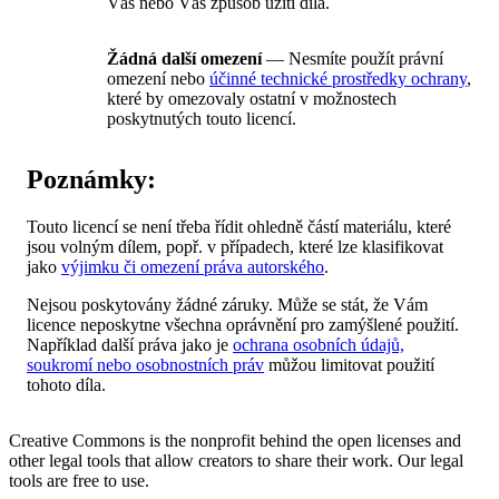
Vás nebo Váš způsob užití díla.
Žádná další omezení
— Nesmíte použít právní
omezení nebo
účinné technické prostředky ochrany
,
které by omezovaly ostatní v možnostech
poskytnutých touto licencí.
Poznámky:
Touto licencí se není třeba řídit ohledně částí materiálu, které
jsou volným dílem, popř. v případech, které lze klasifikovat
jako
výjimku či omezení práva autorského
.
Nejsou poskytovány žádné záruky. Může se stát, že Vám
licence neposkytne všechna oprávnění pro zamýšlené použití.
Například další práva jako je
ochrana osobních údajů,
soukromí nebo osobnostních práv
můžou limitovat použití
tohoto díla.
Creative Commons is the nonprofit behind the open licenses and
other legal tools that allow creators to share their work. Our legal
tools are free to use.