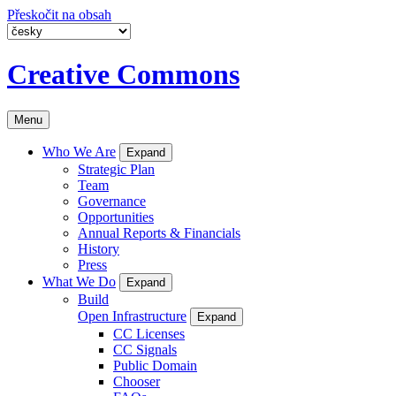
Přeskočit na obsah
Creative Commons
Menu
Who We Are
Expand
Strategic Plan
Team
Governance
Opportunities
Annual Reports & Financials
History
Press
What We Do
Expand
Build
Open Infrastructure
Expand
CC Licenses
CC Signals
Public Domain
Chooser