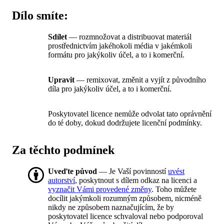
Dílo smíte:
Sdílet
— rozmnožovat a distribuovat materiál
prostřednictvím jakéhokoli média v jakémkoli
formátu pro jakýkoliv účel, a to i komerční.
Upravit
— remixovat, změnit a vyjít z původního
díla pro jakýkoliv účel, a to i komerční.
Poskytovatel licence nemůže odvolat tato oprávnění
do té doby, dokud dodržujete licenční podmínky.
Za těchto podmínek
Uveďte původ
— Je Vaší povinností
uvést
autorství
, poskytnout s dílem odkaz na licenci a
vyznačit Vámi provedené změny
. Toho můžete
docílit jakýmkoli rozumným způsobem, nicméně
nikdy ne způsobem naznačujícím, že by
poskytovatel licence schvaloval nebo podporoval