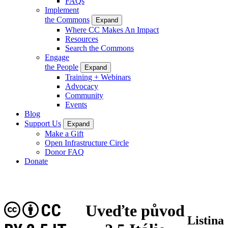
FAQs
Implement
the Commons
Expand
Where CC Makes An Impact
Resources
Search the Commons
Engage
the People
Expand
Training + Webinars
Advocacy
Community
Events
Blog
Support Us
Expand
Make a Gift
Open Infrastructure Circle
Donor FAQ
Donate
CC
Uveďte původ
Listina