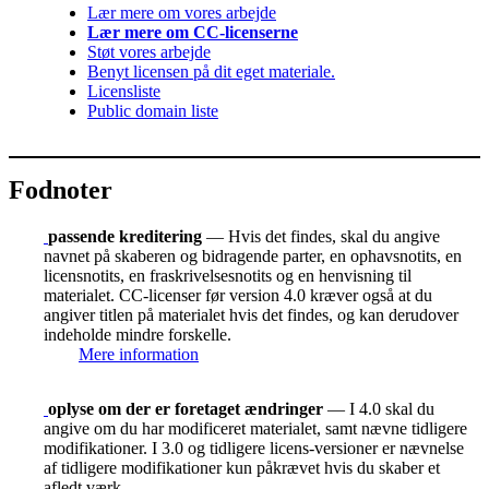
Lær mere om vores arbejde
Lær mere om CC-licenserne
Støt vores arbejde
Benyt licensen på dit eget materiale.
Licensliste
Public domain liste
Fodnoter
passende kreditering
— Hvis det findes, skal du angive
navnet på skaberen og bidragende parter, en ophavsnotits, en
licensnotits, en fraskrivelsesnotits og en henvisning til
materialet. CC-licenser før version 4.0 kræver også at du
angiver titlen på materialet hvis det findes, og kan derudover
indeholde mindre forskelle.
Mere information
oplyse om der er foretaget ændringer
— I 4.0 skal du
angive om du har modificeret materialet, samt nævne tidligere
modifikationer. I 3.0 og tidligere licens-versioner er nævnelse
af tidligere modifikationer kun påkrævet hvis du skaber et
afledt værk.