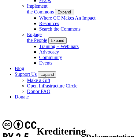
FAQs
Implement
the Commons
Expand
Where CC Makes An Impact
Resources
Search the Commons
Engage
the People
Expand
Training + Webinars
Advocacy
Community
Events
Blog
Support Us
Expand
Make a Gift
Open Infrastructure Circle
Donor FAQ
Donate
CC
Kreditering
Dokumentation