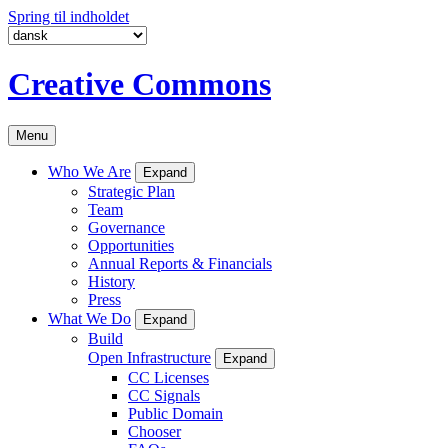
Spring til indholdet
Creative Commons
Menu
Who We Are
Expand
Strategic Plan
Team
Governance
Opportunities
Annual Reports & Financials
History
Press
What We Do
Expand
Build
Open Infrastructure
Expand
CC Licenses
CC Signals
Public Domain
Chooser