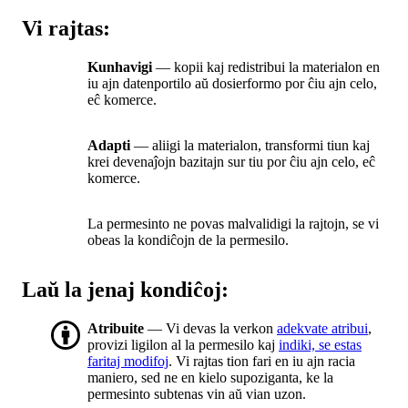
Vi rajtas:
Kunhavigi
— kopii kaj redistribui la materialon en
iu ajn datenportilo aŭ dosierformo por ĉiu ajn celo,
eĉ komerce.
Adapti
— aliigi la materialon, transformi tiun kaj
krei devenaĵojn bazitajn sur tiu por ĉiu ajn celo, eĉ
komerce.
La permesinto ne povas malvalidigi la rajtojn, se vi
obeas la kondiĉojn de la permesilo.
Laŭ la jenaj kondiĉoj:
Atribuite
— Vi devas la verkon
adekvate atribui
,
provizi ligilon al la permesilo kaj
indiki, se estas
faritaj modifoj
. Vi rajtas tion fari en iu ajn racia
maniero, sed ne en kielo supoziganta, ke la
permesinto subtenas vin aŭ vian uzon.