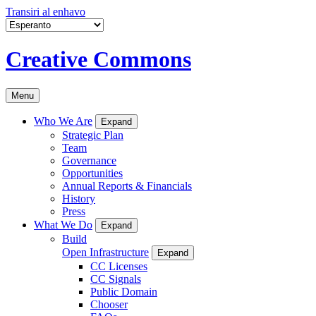
Transiri al enhavo
Creative Commons
Menu
Who We Are
Expand
Strategic Plan
Team
Governance
Opportunities
Annual Reports & Financials
History
Press
What We Do
Expand
Build
Open Infrastructure
Expand
CC Licenses
CC Signals
Public Domain
Chooser