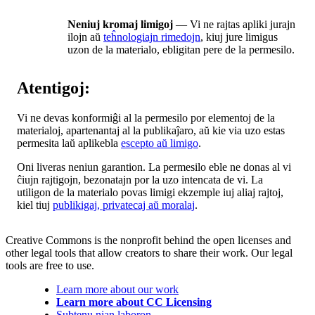
Neniuj kromaj limigoj
— Vi ne rajtas apliki jurajn
ilojn aŭ
teĥnologiajn rimedojn
, kiuj jure limigus
uzon de la materialo, ebligitan pere de la permesilo.
Atentigoj:
Vi ne devas konformiĝi al la permesilo por elementoj de la
materialoj, apartenantaj al la publikaĵaro, aŭ kie via uzo estas
permesita laŭ aplikebla
escepto aŭ limigo
.
Oni liveras neniun garantion. La permesilo eble ne donas al vi
ĉiujn rajtigojn, bezonatajn por la uzo intencata de vi. La
utiligon de la materialo povas limigi ekzemple iuj aliaj rajtoj,
kiel tiuj
publikigaj, privatecaj aŭ moralaj
.
Creative Commons is the nonprofit behind the open licenses and
other legal tools that allow creators to share their work. Our legal
tools are free to use.
Learn more about our work
Learn more about CC Licensing
Subtenu nian laboron