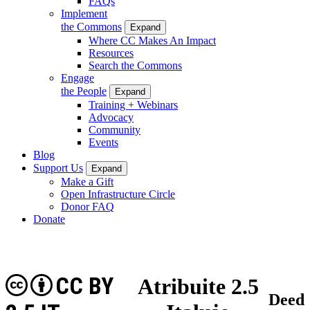
FAQs
Implement
the Commons
Expand
Where CC Makes An Impact
Resources
Search the Commons
Engage
the People
Expand
Training + Webinars
Advocacy
Community
Events
Blog
Support Us
Expand
Make a Gift
Open Infrastructure Circle
Donor FAQ
Donate
CC BY
Atribuite 2.5
Deed