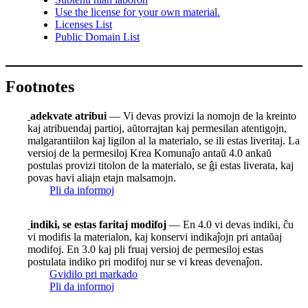
Use the license for your own material.
Licenses List
Public Domain List
Footnotes
adekvate atribui
— Vi devas provizi la nomojn de la kreinto
kaj atribuendaj partioj, aŭtorrajtan kaj permesilan atentigojn,
malgarantiilon kaj ligilon al la materialo, se ili estas liveritaj. La
versioj de la permesiloj Krea Komunaĵo antaŭ 4.0 ankaŭ
postulas provizi titolon de la materialo, se ĝi estas liverata, kaj
povas havi aliajn etajn malsamojn.
Pli da informoj
indiki, se estas faritaj modifoj
— En 4.0 vi devas indiki, ĉu
vi modifis la materialon, kaj konservi indikaĵojn pri antaŭaj
modifoj. En 3.0 kaj pli fruaj versioj de permesiloj estas
postulata indiko pri modifoj nur se vi kreas devenaĵon.
Gvidilo pri markado
Pli da informoj