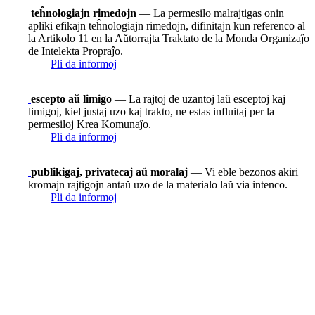
teĥnologiajn rimedojn
— La permesilo malrajtigas onin
apliki efikajn teĥnologiajn rimedojn, difinitajn kun referenco al
la Artikolo 11 en la Aŭtorrajta Traktato de la Monda Organizaĵo
de Intelekta Propraĵo.
Pli da informoj
escepto aŭ limigo
— La rajtoj de uzantoj laŭ esceptoj kaj
limigoj, kiel justaj uzo kaj trakto, ne estas influitaj per la
permesiloj Krea Komunaĵo.
Pli da informoj
publikigaj, privatecaj aŭ moralaj
— Vi eble bezonos akiri
kromajn rajtigojn antaŭ uzo de la materialo laŭ via intenco.
Pli da informoj