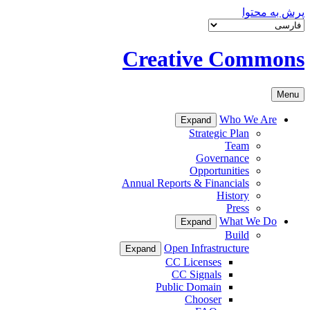
پرش به محتوا
Creative Commons
Menu
Who We Are
Expand
Strategic Plan
Team
Governance
Opportunities
Annual Reports & Financials
History
Press
What We Do
Expand
Build
Open Infrastructure
Expand
CC Licenses
CC Signals
Public Domain
Chooser