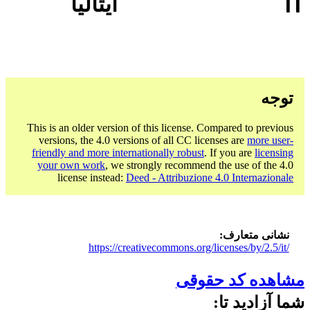
IT
ایتالیا
توجه
This is an older version of this license. Compared to previous
versions, the 4.0 versions of all CC licenses are
more user-
friendly and more internationally robust
. If you are
licensing
your own work
, we strongly recommend the use of the 4.0
license instead:
Deed - Attribuzione 4.0 Internazionale
نشانی متعارف
https://creativecommons.org/licenses/by/2.5/it/
مشاهده کد حقوقی
شما آزادید تا: