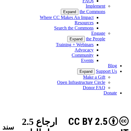
FAQs
Implement
the Commons
Expand
Where CC Makes An Impact
Resources
Search the Commons
Engage
the People
Expand
Training + Webinars
Advocacy
Community
Events
Blog
Support Us
Expand
Make a Gift
Open Infrastructure Circle
Donor FAQ
Donate
CC BY 2.5
ارجاع 2.5
سند