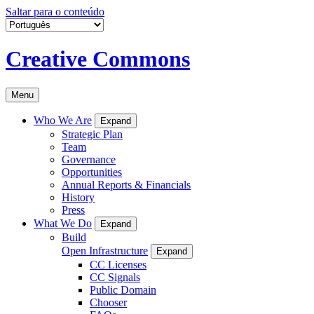
Saltar para o conteúdo
Creative Commons
Menu
Who We Are
Expand
Strategic Plan
Team
Governance
Opportunities
Annual Reports & Financials
History
Press
What We Do
Expand
Build
Open Infrastructure
Expand
CC Licenses
CC Signals
Public Domain
Chooser