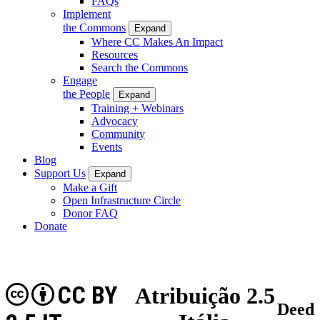
FAQs
Implement
the Commons
Expand
Where CC Makes An Impact
Resources
Search the Commons
Engage
the People
Expand
Training + Webinars
Advocacy
Community
Events
Blog
Support Us
Expand
Make a Gift
Open Infrastructure Circle
Donor FAQ
Donate
CC BY
Atribuição 2.5
Deed