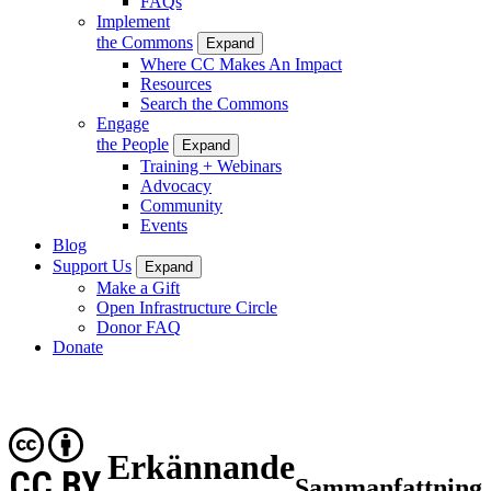
FAQs
Implement
the Commons
Expand
Where CC Makes An Impact
Resources
Search the Commons
Engage
the People
Expand
Training + Webinars
Advocacy
Community
Events
Blog
Support Us
Expand
Make a Gift
Open Infrastructure Circle
Donor FAQ
Donate
Erkännande
CC BY
Sammanfattning