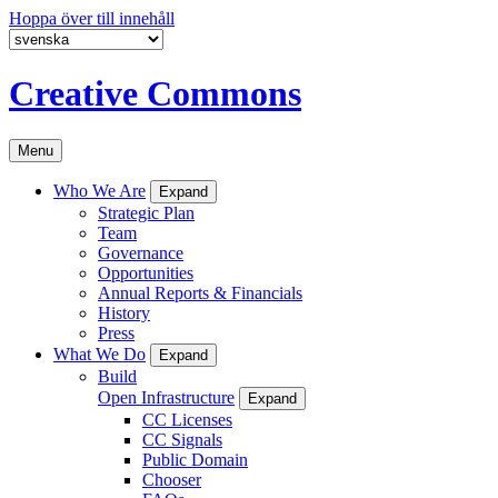
Hoppa över till innehåll
Creative Commons
Menu
Who We Are
Expand
Strategic Plan
Team
Governance
Opportunities
Annual Reports & Financials
History
Press
What We Do
Expand
Build
Open Infrastructure
Expand
CC Licenses
CC Signals
Public Domain
Chooser