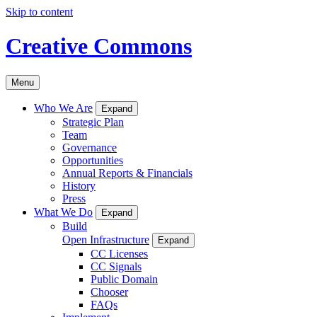
Skip to content
Creative Commons
Menu
Who We Are
Expand
Strategic Plan
Team
Governance
Opportunities
Annual Reports & Financials
History
Press
What We Do
Expand
Build
Open Infrastructure
Expand
CC Licenses
CC Signals
Public Domain
Chooser
FAQs