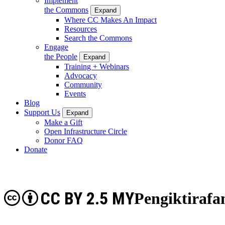
Implement
the Commons
Expand
Where CC Makes An Impact
Resources
Search the Commons
Engage
the People
Expand
Training + Webinars
Advocacy
Community
Events
Blog
Support Us
Expand
Make a Gift
Open Infrastructure Circle
Donor FAQ
Donate
CC BY 2.5 MY
Pengiktirafa