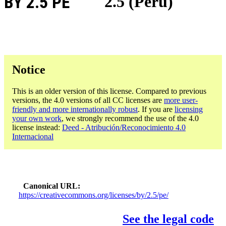
BY 2.5 PE
2.5 (Perú)
Notice
This is an older version of this license. Compared to previous
versions, the 4.0 versions of all CC licenses are
more user-
friendly and more internationally robust
. If you are
licensing
your own work
, we strongly recommend the use of the 4.0
license instead:
Deed - Atribución/Reconocimiento 4.0
Internacional
Canonical URL
https://creativecommons.org/licenses/by/2.5/pe/
See the legal code