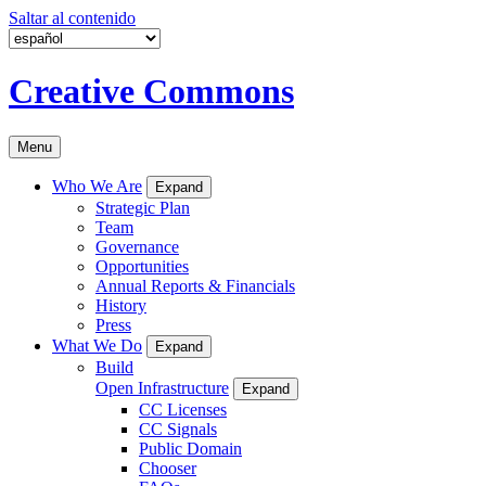
Saltar al contenido
Creative Commons
Menu
Who We Are
Expand
Strategic Plan
Team
Governance
Opportunities
Annual Reports & Financials
History
Press
What We Do
Expand
Build
Open Infrastructure
Expand
CC Licenses
CC Signals
Public Domain
Chooser