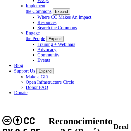
FAQs
Implement
the Commons
Expand
Where CC Makes An Impact
Resources
Search the Commons
Engage
the People
Expand
Training + Webinars
Advocacy
Community
Events
Blog
Support Us
Expand
Make a Gift
Open Infrastructure Circle
Donor FAQ
Donate
CC
Reconocimiento
Deed