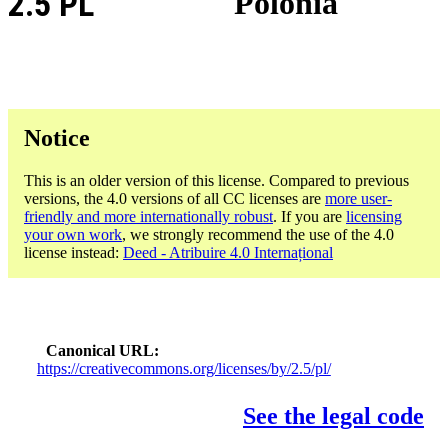
2.5 PL
Polonia
Notice
This is an older version of this license. Compared to previous
versions, the 4.0 versions of all CC licenses are
more user-
friendly and more internationally robust
. If you are
licensing
your own work
, we strongly recommend the use of the 4.0
license instead:
Deed - Atribuire 4.0 Internațional
Canonical URL
https://creativecommons.org/licenses/by/2.5/pl/
See the legal code