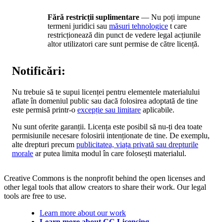
Fără restricții suplimentare
— Nu poți impune
termeni juridici sau
măsuri tehnologice
t care
restricționează din punct de vedere legal acțiunile
altor utilizatori care sunt permise de către licență.
Notificări:
Nu trebuie să te supui licenței pentru elementele materialului
aflate în domeniul public sau dacă folosirea adoptată de tine
este permisă printr-o
excepție sau limitare
aplicabile.
Nu sunt oferite garanții. Licența este posibil să nu-ți dea toate
permisiunile necesare folosirii intenționate de tine. De exemplu,
alte drepturi precum
publicitatea, viața privată sau drepturile
morale
ar putea limita modul în care folosești materialul.
Creative Commons is the nonprofit behind the open licenses and
other legal tools that allow creators to share their work. Our legal
tools are free to use.
Learn more about our work
Learn more about CC Licensing