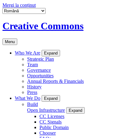
Mergi la conținut
Creative Commons
Menu
Who We Are
Expand
Strategic Plan
Team
Governance
Opportunities
Annual Reports & Financials
History
Press
What We Do
Expand
Build
Open Infrastructure
Expand
CC Licenses
CC Signals
Public Domain
Chooser