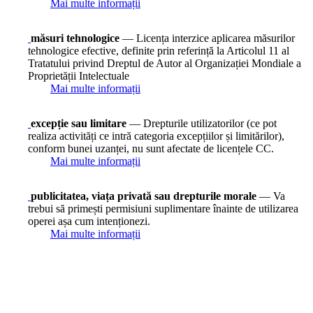
Mai multe informații
măsuri tehnologice
— Licența interzice aplicarea măsurilor
tehnologice efective, definite prin referință la Articolul 11 al
Tratatului privind Dreptul de Autor al Organizației Mondiale a
Proprietății Intelectuale
Mai multe informații
excepție sau limitare
— Drepturile utilizatorilor (ce pot
realiza activități ce intră categoria excepțiilor și limitărilor),
conform bunei uzanței, nu sunt afectate de licențele CC.
Mai multe informații
publicitatea, viața privată sau drepturile morale
— Va
trebui să primești permisiuni suplimentare înainte de utilizarea
operei așa cum intenționezi.
Mai multe informații