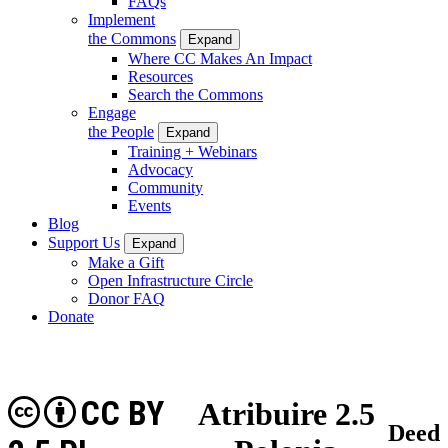
FAQs
Implement
the Commons
Expand
Where CC Makes An Impact
Resources
Search the Commons
Engage
the People
Expand
Training + Webinars
Advocacy
Community
Events
Blog
Support Us
Expand
Make a Gift
Open Infrastructure Circle
Donor FAQ
Donate
CC BY
Atribuire 2.5
Deed