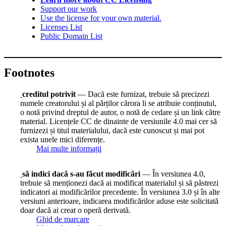
Support our work
Use the license for your own material.
Licenses List
Public Domain List
Footnotes
creditul potrivit
— Dacă este furnizat, trebuie să precizezi
numele creatorului și al părților cărora li se atribuie conținutul,
o notă privind dreptul de autor, o notă de cedare și un link către
material. Licențele CC de dinainte de versiunile 4.0 mai cer să
furnizezi și titul materialului, dacă este cunoscut și mai pot
exista unele mici diferențe.
Mai multe informații
să indici dacă s-au făcut modificări
— În versiunea 4.0,
trebuie să menționezi dacă ai modificat materialul și să păstrezi
indicatori ai modificărilor precedente. În versiunea 3.0 și în alte
versiuni anterioare, indicarea modificărilor aduse este solicitată
doar dacă ai creat o operă derivată.
Ghid de marcare