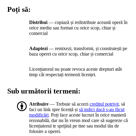
Poți să:
Distribui
— copiază și redistribuie această operă în
orice mediu sau format cu orice scop, chiar și
comercial
Adaptezi
— remixezi, transformi, și construiești pe
baza operei cu orice scop, chiar și comercial
Licențiatorul nu poate revoca aceste drepturi atât
timp cât respectați termenii licenței.
Sub următorii termeni:
Atribuire
— Trebuie să acorzi
creditul potrivit
, să
faci un link spre licență și
să indici dacă s-au făcut
modificări
. Poți face aceste lucruri în orice manieră
rezonabilă, dar nu în vreun mod care să sugereze că
licențiatorul te sprijină pe tine sau modul tău de
folosire a operei.