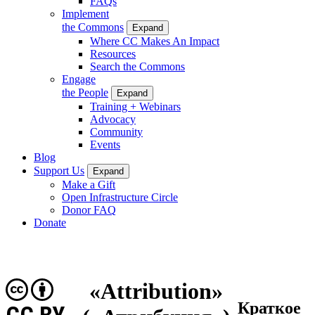
FAQs
Implement
the Commons
Expand
Where CC Makes An Impact
Resources
Search the Commons
Engage
the People
Expand
Training + Webinars
Advocacy
Community
Events
Blog
Support Us
Expand
Make a Gift
Open Infrastructure Circle
Donor FAQ
Donate
«Attribution»
Краткое