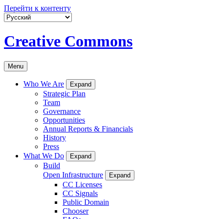
Перейти к контенту
Creative Commons
Menu
Who We Are
Expand
Strategic Plan
Team
Governance
Opportunities
Annual Reports & Financials
History
Press
What We Do
Expand
Build
Open Infrastructure
Expand
CC Licenses
CC Signals
Public Domain
Chooser