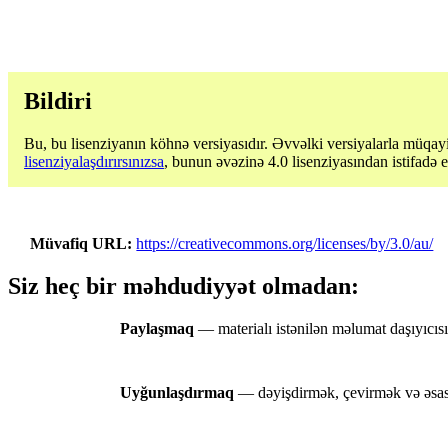
Bildiri
Bu, bu lisenziyanın köhnə versiyasıdır. Əvvəlki versiyalarla müqayi
lisenziyalaşdırırsınızsa
, bunun əvəzinə 4.0 lisenziyasından istifadə 
Müvafiq URL
https://creativecommons.org/licenses/by/3.0/au/
Siz heç bir məhdudiyyət olmadan:
Paylaşmaq
— materialı istənilən məlumat daşıyıcı
Uyğunlaşdırmaq
— dəyişdirmək, çevirmək və əsası