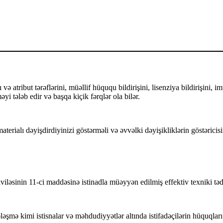
ə atribut tərəflərini, müəllif hüququ bildirişini, lisenziya bildirişini, i
yi tələb edir və başqa kiçik fərqlər ola bilər.
terialı dəyişdirdiyinizi göstərməli və əvvəlki dəyişikliklərin göstəricisi
nin 11-ci maddəsinə istinadla müəyyən edilmiş effektiv texniki tədbir
ləşmə kimi istisnalar və məhdudiyyətlər altında istifadəçilərin hüquqları