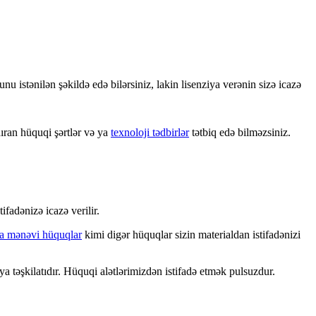
bunu istənilən şəkildə edə bilərsiniz, lakin lisenziya verənin sizə icazə
ıran hüquqi şərtlər və ya
texnoloji tədbirlər
tətbiq edə bilməzsiniz.
tifadənizə icazə verilir.
 ya mənəvi hüquqlar
kimi digər hüquqlar sizin materialdan istifadənizi
a təşkilatıdır. Hüquqi alətlərimizdən istifadə etmək pulsuzdur.