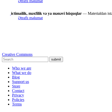
Ətraflı məlumat
ictimailik, məxfilik və ya mənəvi hüquqlar
— Materialdan istəd
Ətraflı məlumat
Creative Commons
submit
Who we are
What we do
Blog
Support us
Store
Contact
Privacy
Policies
Terms