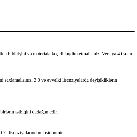
mtina bildirişini və materiala keçidi təqdim etməlisiniz. Versiya 4.0-dan
ni saxlamalısınız. 3.0 və əvvəlki lisenziyalarda dəyişikliklərin
lərin tətbiqini qadağan edir.
 CC lisenziyalarından təsirlənmir.