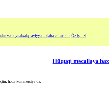
udur və beynəlxalq səviyyədə daha etibarlıdır.
Öz işinizi
Hüquqi məcəlləyə bax
üçün, hətta kommersiya da.