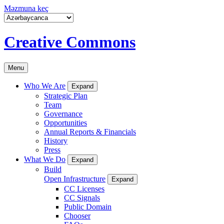
Məzmuna keç
Creative Commons
Menu
Who We Are
Expand
Strategic Plan
Team
Governance
Opportunities
Annual Reports & Financials
History
Press
What We Do
Expand
Build
Open Infrastructure
Expand
CC Licenses
CC Signals
Public Domain
Chooser