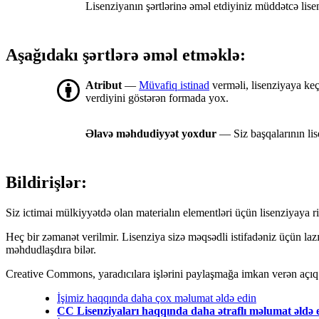
Lisenziyanın şərtlərinə əməl etdiyiniz müddətcə lis
Aşağıdakı şərtlərə əməl etməklə:
Atribut
—
Müvafiq istinad
verməli, lisenziyaya keç
verdiyini göstərən formada yox.
Əlavə məhdudiyyət yoxdur
— Siz başqalarının lis
Bildirişlər:
Siz ictimai mülkiyyətdə olan materialın elementləri üçün lisenziyaya ri
Heç bir zəmanət verilmir. Lisenziya sizə məqsədli istifadəniz üçün la
məhdudlaşdıra bilər.
Creative Commons, yaradıcılara işlərini paylaşmağa imkan verən açıq li
İşimiz haqqında daha çox məlumat əldə edin
CC Lisenziyaları haqqında daha ətraflı məlumat əldə 