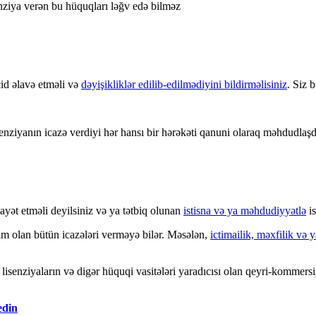
enziya verən bu hüquqları ləğv edə bilməz
id əlavə etməli və
dəyişikliklər edilib-edilmədiyini bildirməlisiniz
. Siz 
enziyanın icazə verdiyi hər hansı bir hərəkəti qanuni olaraq məhdudlaşd
ayət etməli deyilsiniz və ya tətbiq olunan
istisna və ya məhdudiyyətlə
is
zım olan bütün icazələri verməyə bilər. Məsələn,
ictimailik, məxfilik və
senziyaların və digər hüquqi vasitələri yaradıcısı olan qeyri-kommersiy
edin