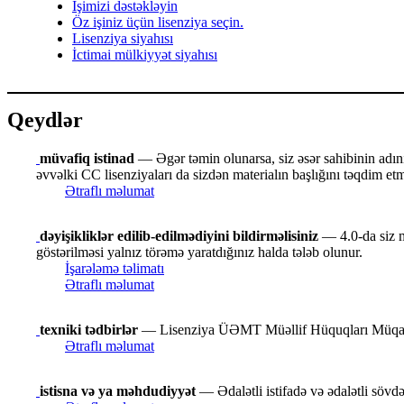
İşimizi dəstəkləyin
Öz işiniz üçün lisenziya seçin.
Lisenziya siyahısı
İctimai mülkiyyət siyahısı
Qeydlər
müvafiq istinad
— Əgər təmin olunarsa, siz əsər sahibinin adını v
əvvəlki CC lisenziyaları da sizdən materialın başlığını təqdim etmə
Ətraflı məlumat
dəyişikliklər edilib-edilmədiyini bildirməlisiniz
— 4.0-da siz ma
göstərilməsi yalnız törəmə yaratdığınız halda tələb olunur.
İşarələmə təlimatı
Ətraflı məlumat
texniki tədbirlər
— Lisenziya ÜƏMT Müəllif Hüquqları Müqaviləsi
Ətraflı məlumat
istisna və ya məhdudiyyət
— Ədalətli istifadə və ədalətli sövdə