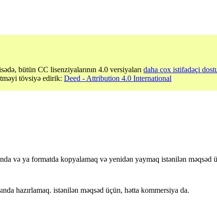
sədə, bütün CC lisenziyalarının 4.0 versiyaları
daha çox istifadəçi dost
etməyi tövsiyə edirik:
Deed - Attribution 4.0 International
sında və ya formatda kopyalamaq və yenidən yaymaq istənilən məqsəd 
nda hazırlamaq. istənilən məqsəd üçün, hətta kommersiya da.