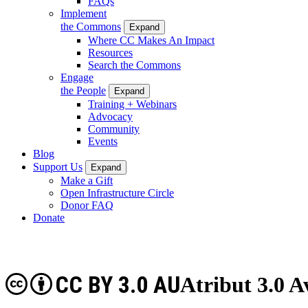
FAQs
Implement
the Commons
Expand
Where CC Makes An Impact
Resources
Search the Commons
Engage
the People
Expand
Training + Webinars
Advocacy
Community
Events
Blog
Support Us
Expand
Make a Gift
Open Infrastructure Circle
Donor FAQ
Donate
CC BY 3.0 AU
Atribut 3.0 A