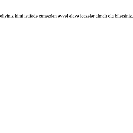
iyiniz kimi istifadə etməzdən əvvəl əlavə icazələr almalı ola bilərsiniz.