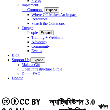
FAQs
Implement
the Commons
Expand
Where CC Makes An Impact
Resources
Search the Commons
Engage
the People
Expand
Training + Webinars
Advocacy
Community
Events
Blog
Support Us
Expand
Make a Gift
Open Infrastructure Circle
Donor FAQ
Donate
CC BY
অ্যাট্রিবিউশন 3.0
দলিল