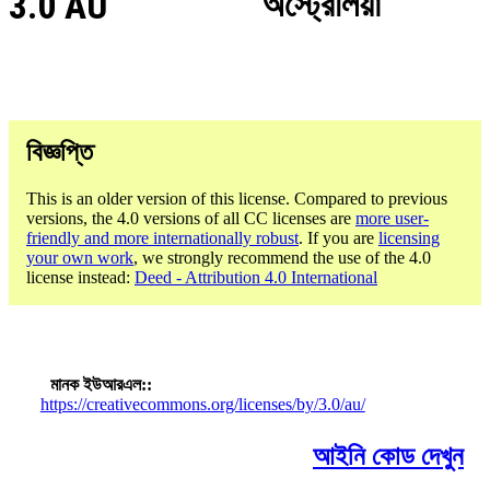
3.0 AU
অস্ট্রেলিয়া
বিজ্ঞপ্তি
This is an older version of this license. Compared to previous
versions, the 4.0 versions of all CC licenses are
more user-
friendly and more internationally robust
. If you are
licensing
your own work
, we strongly recommend the use of the 4.0
license instead:
Deed - Attribution 4.0 International
মানক ইউআরএল:
https://creativecommons.org/licenses/by/3.0/au/
আইনি কোড দেখুন