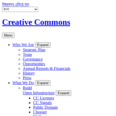
বিষয়বস্তু এড়িয়ে যান
Creative Commons
Menu
Who We Are
Expand
Strategic Plan
Team
Governance
Opportunities
Annual Reports & Financials
History
Press
What We Do
Expand
Build
Open Infrastructure
Expand
CC Licenses
CC Signals
Public Domain
Chooser