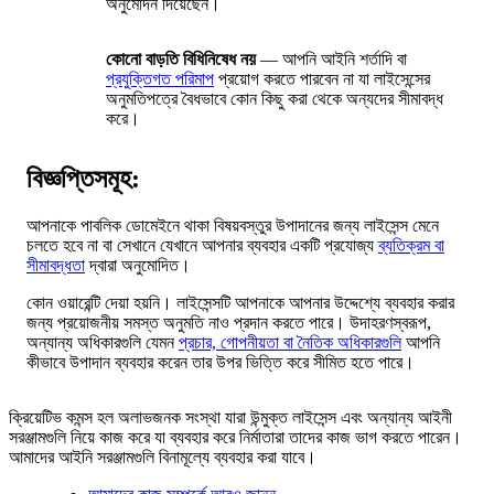
অনুমোদন দিয়েছেন।
কোনো বাড়তি বিধিনিষেধ নয়
— আপনি আইনি শর্তাদি বা
প্রযুক্তিগত পরিমাপ
প্রয়োগ করতে পারবেন না যা লাইসেন্সের
অনুমতিপত্রে বৈধভাবে কোন কিছু করা থেকে অন্যদের সীমাবদ্ধ
করে।
বিজ্ঞপ্তিসমূহ:
আপনাকে পাবলিক ডোমেইনে থাকা বিষয়বস্তুর উপাদানের জন্য লাইসেন্স মেনে
চলতে হবে না বা সেখানে যেখানে আপনার ব্যবহার একটি প্রযোজ্য
ব্যতিক্রম বা
সীমাবদ্ধতা
দ্বারা অনুমোদিত।
কোন ওয়ারেন্টি দেয়া হয়নি। লাইসেন্সটি আপনাকে আপনার উদ্দেশ্যে ব্যবহার করার
জন্য প্রয়োজনীয় সমস্ত অনুমতি নাও প্রদান করতে পারে। উদাহরণস্বরূপ,
অন্যান্য অধিকারগুলি যেমন
প্রচার, গোপনীয়তা বা নৈতিক অধিকারগুলি
আপনি
কীভাবে উপাদান ব্যবহার করেন তার উপর ভিত্তি করে সীমিত হতে পারে।
ক্রিয়েটিভ কমন্স হল অলাভজনক সংস্থা যারা উন্মুক্ত লাইসেন্স এবং অন্যান্য আইনী
সরঞ্জামগুলি নিয়ে কাজ করে যা ব্যবহার করে নির্মাতারা তাদের কাজ ভাগ করতে পারেন।
আমাদের আইনি সরঞ্জামগুলি বিনামূল্যে ব্যবহার করা যাবে।