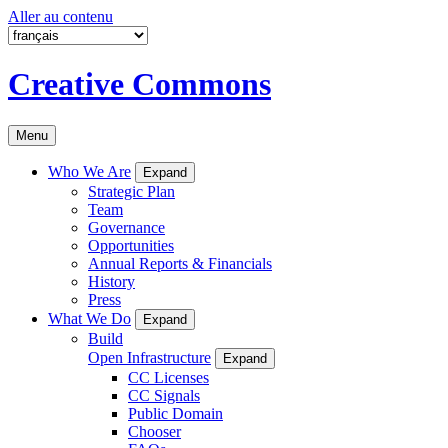
Aller au contenu
Creative Commons
Menu
Who We Are
Expand
Strategic Plan
Team
Governance
Opportunities
Annual Reports & Financials
History
Press
What We Do
Expand
Build
Open Infrastructure
Expand
CC Licenses
CC Signals
Public Domain
Chooser