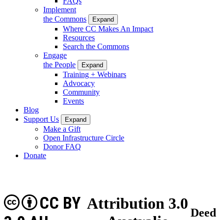
FAQs
Implement
the Commons
Expand
Where CC Makes An Impact
Resources
Search the Commons
Engage
the People
Expand
Training + Webinars
Advocacy
Community
Events
Blog
Support Us
Expand
Make a Gift
Open Infrastructure Circle
Donor FAQ
Donate
CC BY
Attribution 3.0
Deed