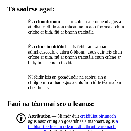
Tá saoirse agat:
É a chomhroinnt
— an t-ábhar a chóipeáil agus a
athdháileadh in aon mheán nó in aon fhormaid chun
críche ar bith, fiú ar bhonn tráchtála.
É a chur in oiriúint
— is féidir an t-ábhar a
athmheascadh, a athrú ó bhonn, agus cuir leis chun
críche ar bith, fiú ar bhonn tráchtála chun críche ar
bith, fiú ar bhonn tráchtála.
Ní féidir leis an gceadúnóir na saoirsí sin a
chúlghairm a fhad agus a chloífidh tú le téarmaí an
cheadúnais.
Faoi na téarmaí seo a leanas:
Attribution
— Ní mór duit
creidiúint oiriúnach
agus nasc chuig an gceadúnas a thabhairt, agus
a
thabhairt le fios an ndearnadh athruithe nó nach