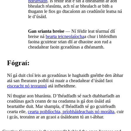
ndearnadh
. Is féidir leat é sin a dhéanamh ar aon
bhealach réasúnta, ach ní ar bhealach ar bith a
thugann le fios go dtacaíonn an ceadúnóir leatsa ná
le d’úsáid.
Gan srianta breise
— Ní féidir leat téarmaí dlí
breise ná
bearta teicneolaíocha
a chur i bhfeidhm
faoina gcuirtear srian dlí ar dhaoine aon rud a
cheadaítear faoin gceadúnas a dhéanamh.
Fógraí:
Ní gá duit cloí leis an gceadúnas le haghaidh gnéithe den ábhar
atá san fhearann poiblí ná nuair a cheadaítear d’úsáid faoi
eisceacht nó teorannú
atá infheidhme.
Ní thugtar aon bharánta. D’fhéadfadh sé nach dtabharfadh an
ceadúnas gach ceann de na ceadanna is gá don úsáid atá
beartaithe duit. Mar shampla, d’fhéadfadh sé go gcuirfeadh
cearta eile,
cearta poiblíochta, príobháideachais nó morálta
, cuir
i gcás, teorainn ar an gcaoi a úsáideann tú an t-ábhar.