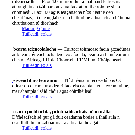
ndearnadh
— Faoi 4.0, ní mór duit a thabhairt le fios má
athraigh tú an t-ábhar agus lua faoi athruithe roimhe sin a
choinneáil. Faoi 3.0 agus leaganacha níos luaithe den
cheadúnas, ní cheanglaítear na hathruithe a lua ach amháin má
chruthaíonn tú díorthach.
Marking guide
Tuilleadh eolais
bearta teicneolaíocha
— Cuirtear toirmeasc faoin gceadúnas
ar bhearta éifeachtacha teicneolaíochta, bearta a shainítear um
cheann Airteagal 11 de Chonradh EDMI um Chóipcheart
Tuilleadh eolais
eisceacht nó teorannú
— Ní dhéanann na ceadúnais CC
difear do chearta úsáideoirí faoi eisceachtaí agus teorannuithe,
mar shampla úsáid chóir agus cóirdhéileáil.
Tuilleadh eolais
cearta poiblíochta, príobháideachais nó morálta
—
D’fhéadfadh sé gur gá duit ceadanna breise a fháil sula n-
úsáidfidh tú an t-ábhar mar atá beartaithe agat.
Tuilleadh eolais