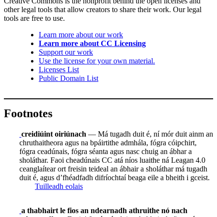
Creative Commons is the nonprofit behind the open licenses and
other legal tools that allow creators to share their work. Our legal
tools are free to use.
Learn more about our work
Learn more about CC Licensing
Support our work
Use the license for your own material.
Licenses List
Public Domain List
Footnotes
creidiúint oiriúnach
— Má tugadh duit é, ní mór duit ainm an
chruthaitheora agus na bpáirtithe admhála, fógra cóipchirt,
fógra ceadúnais, fógra séanta agus nasc chuig an ábhar a
sholáthar. Faoi cheadúnais CC atá níos luaithe ná Leagan 4.0
ceanglaítear ort freisin teideal an ábhair a sholáthar má tugadh
duit é, agus d’fhéadfadh difríochtaí beaga eile a bheith i gceist.
Tuilleadh eolais
a thabhairt le fios an ndearnadh athruithe nó nach