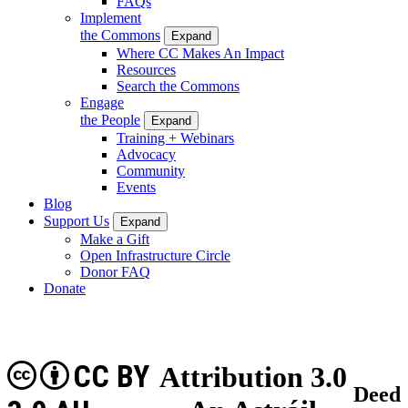
FAQs
Implement
the Commons
Expand
Where CC Makes An Impact
Resources
Search the Commons
Engage
the People
Expand
Training + Webinars
Advocacy
Community
Events
Blog
Support Us
Expand
Make a Gift
Open Infrastructure Circle
Donor FAQ
Donate
CC BY
Attribution 3.0
Deed