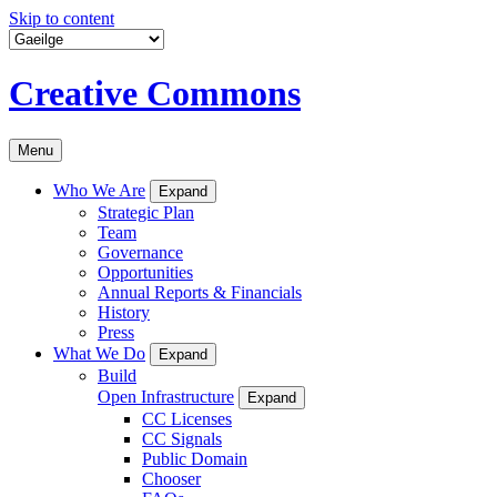
Skip to content
Creative Commons
Menu
Who We Are
Expand
Strategic Plan
Team
Governance
Opportunities
Annual Reports & Financials
History
Press
What We Do
Expand
Build
Open Infrastructure
Expand
CC Licenses
CC Signals
Public Domain
Chooser