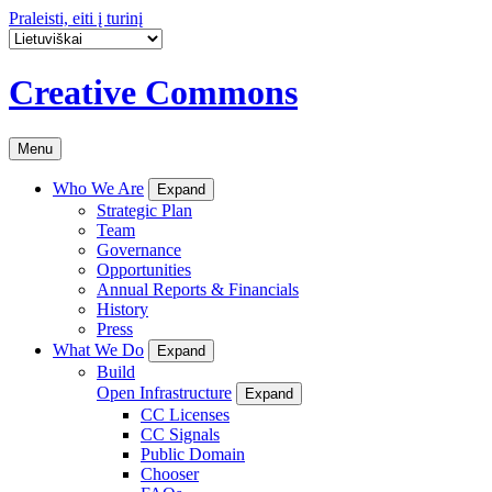
Praleisti, eiti į turinį
Creative Commons
Menu
Who We Are
Expand
Strategic Plan
Team
Governance
Opportunities
Annual Reports & Financials
History
Press
What We Do
Expand
Build
Open Infrastructure
Expand
CC Licenses
CC Signals
Public Domain
Chooser