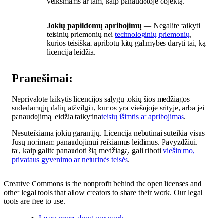
veiksmams ar tam, kaip panaudotoje objektą.
Jokių papildomų apribojimų
— Negalite taikyti
teisinių priemonių nei
technologinių priemonių
,
kurios teisiškai apribotų kitų galimybes daryti tai, ką
licencija leidžia.
Pranešimai:
Neprivalote laikytis licencijos salygų tokių šios medžiagos
sudedamųjų dalių atžvilgiu, kurios yra viešojoje srityje, arba jei
panaudojimą leidžia taikytina
teisių išimtis ar apribojimas
.
Nesuteikiama jokių garantijų. Licencija nebūtinai suteikia visus
Jūsų norimam panaudojimui reikiamus leidimus. Pavyzdžiui,
tai, kaip galite panaudoti šią medžiagą, gali riboti
viešinimo,
privataus gyvenimo ar neturinės teisės
.
Creative Commons is the nonprofit behind the open licenses and
other legal tools that allow creators to share their work. Our legal
tools are free to use.
Learn more about our work