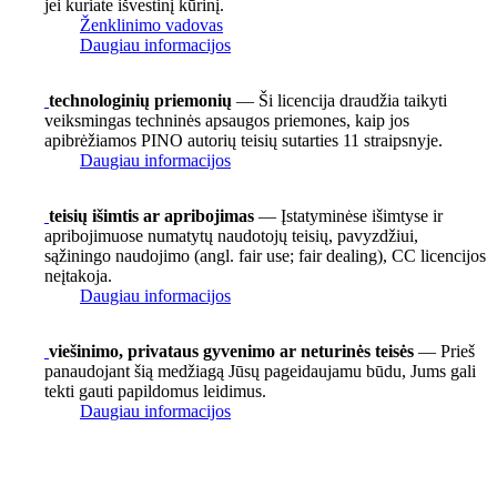
jei kuriate išvestinį kūrinį.
Ženklinimo vadovas
Daugiau informacijos
technologinių priemonių
— Ši licencija draudžia taikyti
veiksmingas techninės apsaugos priemones, kaip jos
apibrėžiamos PINO autorių teisių sutarties 11 straipsnyje.
Daugiau informacijos
teisių išimtis ar apribojimas
— Įstatyminėse išimtyse ir
apribojimuose numatytų naudotojų teisių, pavyzdžiui,
sąžiningo naudojimo (angl. fair use; fair dealing), CC licencijos
neįtakoja.
Daugiau informacijos
viešinimo, privataus gyvenimo ar neturinės teisės
— Prieš
panaudojant šią medžiagą Jūsų pageidaujamu būdu, Jums gali
tekti gauti papildomus leidimus.
Daugiau informacijos