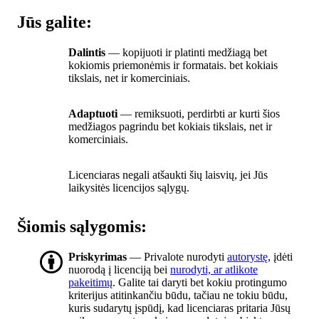
Jūs galite:
Dalintis
— kopijuoti ir platinti medžiagą bet
kokiomis priemonėmis ir formatais. bet kokiais
tikslais, net ir komerciniais.
Adaptuoti
— remiksuoti, perdirbti ar kurti šios
medžiagos pagrindu bet kokiais tikslais, net ir
komerciniais.
Licenciaras negali atšaukti šių laisvių, jei Jūs
laikysitės licencijos sąlygų.
Šiomis sąlygomis:
Priskyrimas
— Privalote nurodyti
autorystę
, įdėti
nuorodą į licenciją bei
nurodyti, ar atlikote
pakeitimų
. Galite tai daryti bet kokiu protingumo
kriterijus atitinkančiu būdu, tačiau ne tokiu būdu,
kuris sudarytų įspūdį, kad licenciaras pritaria Jūsų