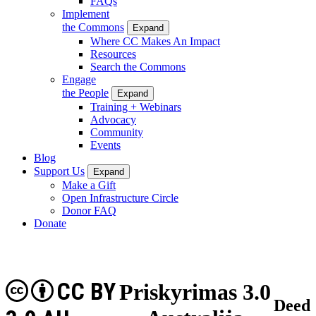
FAQs
Implement
the Commons
Expand
Where CC Makes An Impact
Resources
Search the Commons
Engage
the People
Expand
Training + Webinars
Advocacy
Community
Events
Blog
Support Us
Expand
Make a Gift
Open Infrastructure Circle
Donor FAQ
Donate
CC BY
Priskyrimas 3.0
Deed