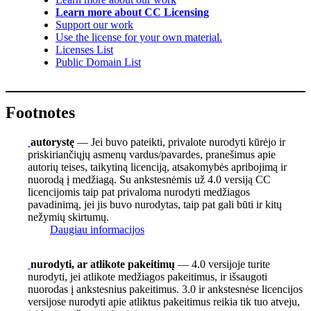
Learn more about CC Licensing
Support our work
Use the license for your own material.
Licenses List
Public Domain List
Footnotes
autorystę
— Jei buvo pateikti, privalote nurodyti kūrėjo ir
priskiriančiųjų asmenų vardus/pavardes, pranešimus apie
autorių teises, taikytiną licenciją, atsakomybės apribojimą ir
nuorodą į medžiagą. Su ankstesnėmis už 4.0 versiją CC
licencijomis taip pat privaloma nurodyti medžiagos
pavadinimą, jei jis buvo nurodytas, taip pat gali būti ir kitų
nežymių skirtumų.
Daugiau informacijos
nurodyti, ar atlikote pakeitimų
— 4.0 versijoje turite
nurodyti, jei atlikote medžiagos pakeitimus, ir išsaugoti
nuorodas į ankstesnius pakeitimus. 3.0 ir ankstesnėse licencijos
versijose nurodyti apie atliktus pakeitimus reikia tik tuo atveju,