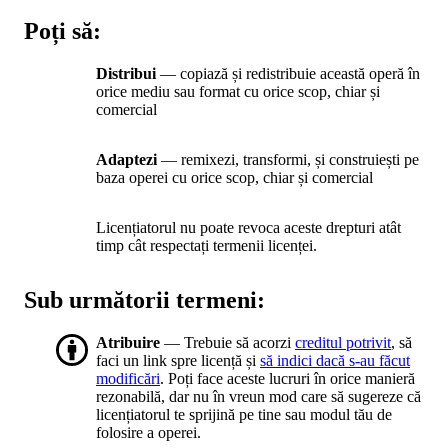
Poți să:
Distribui
— copiază și redistribuie această operă în
orice mediu sau format cu orice scop, chiar și
comercial
Adaptezi
— remixezi, transformi, și construiești pe
baza operei cu orice scop, chiar și comercial
Licențiatorul nu poate revoca aceste drepturi atât
timp cât respectați termenii licenței.
Sub următorii termeni:
Atribuire
— Trebuie să acorzi
creditul potrivit
, să
faci un link spre licență și
să indici dacă s-au făcut
modificări
. Poți face aceste lucruri în orice manieră
rezonabilă, dar nu în vreun mod care să sugereze că
licențiatorul te sprijină pe tine sau modul tău de
folosire a operei.