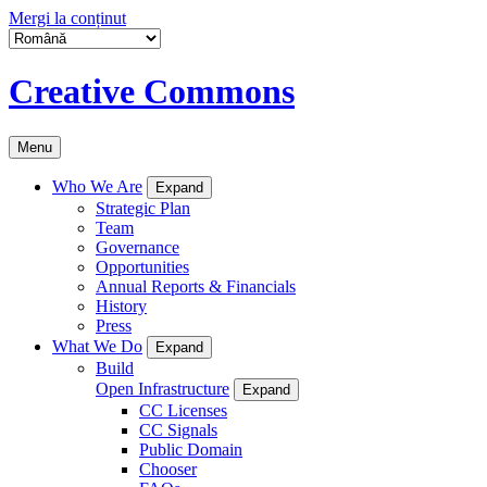
Mergi la conținut
Creative Commons
Menu
Who We Are
Expand
Strategic Plan
Team
Governance
Opportunities
Annual Reports & Financials
History
Press
What We Do
Expand
Build
Open Infrastructure
Expand
CC Licenses
CC Signals
Public Domain
Chooser