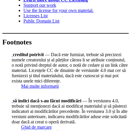
Support our work
Use the license for your own material.
Licenses List
Public Domain List
Footnotes
creditul potrivit
— Dacă este furnizat, trebuie să precizezi
numele creatorului și al părților cărora li se atribuie conținutul,
o notă privind dreptul de autor, o notă de cedare și un link către
material. Licențele CC de dinainte de versiunile 4.0 mai cer să
furnizezi și titul materialului, dacă este cunoscut și mai pot
exista unele mici diferențe.
Mai multe informații
să indici dacă s-au făcut modificări
— În versiunea 4.0,
trebuie să menționezi dacă ai modificat materialul și să păstrezi
indicatori ai modificărilor precedente. În versiunea 3.0 și în alte
versiuni anterioare, indicarea modificărilor aduse este solicitată
doar dacă ai creat o operă derivată.
Ghid de marcare