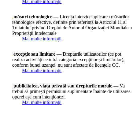
Mai multe informații
măsuri tehnologice
— Licența interzice aplicarea măsurilor
tehnologice efective, definite prin referință la Articolul 11 al
Tratatului privind Dreptul de Autor al Organizației Mondiale a
Proprietății Intelectuale
Mai multe informații
excepție sau limitare
— Drepturile utilizatorilor (ce pot
realiza activități ce intră categoria excepțiilor și limitărilor),
conform bunei uzanței, nu sunt afectate de licențele CC.
Mai multe informații
publicitatea, viața privată sau drepturile morale
— Va
trebui să primești permisiuni suplimentare înainte de utilizarea
operei așa cum intenționezi.
Mai multe informații