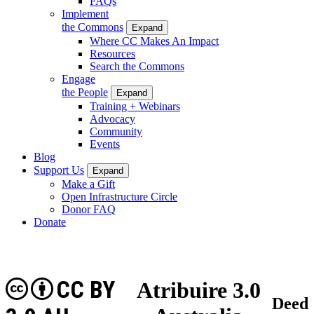
FAQs
Implement
the Commons
Expand
Where CC Makes An Impact
Resources
Search the Commons
Engage
the People
Expand
Training + Webinars
Advocacy
Community
Events
Blog
Support Us
Expand
Make a Gift
Open Infrastructure Circle
Donor FAQ
Donate
CC BY
Atribuire 3.0
Deed