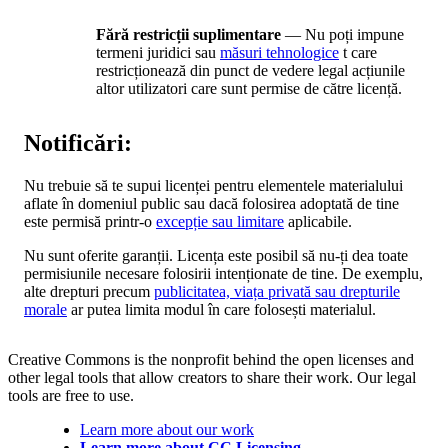
Fără restricții suplimentare
— Nu poți impune
termeni juridici sau
măsuri tehnologice
t care
restricționează din punct de vedere legal acțiunile
altor utilizatori care sunt permise de către licență.
Notificări:
Nu trebuie să te supui licenței pentru elementele materialului
aflate în domeniul public sau dacă folosirea adoptată de tine
este permisă printr-o
excepție sau limitare
aplicabile.
Nu sunt oferite garanții. Licența este posibil să nu-ți dea toate
permisiunile necesare folosirii intenționate de tine. De exemplu,
alte drepturi precum
publicitatea, viața privată sau drepturile
morale
ar putea limita modul în care folosești materialul.
Creative Commons is the nonprofit behind the open licenses and
other legal tools that allow creators to share their work. Our legal
tools are free to use.
Learn more about our work
Learn more about CC Licensing