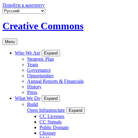
Перейти к контенту
Creative Commons
Menu
Who We Are
Expand
Strategic Plan
Team
Governance
Opportunities
Annual Reports & Financials
History
Press
What We Do
Expand
Build
Open Infrastructure
Expand
CC Licenses
CC Signals
Public Domain
Chooser