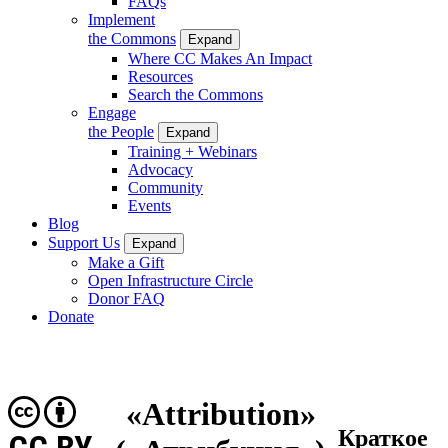
FAQs
Implement
the Commons
Expand
Where CC Makes An Impact
Resources
Search the Commons
Engage
the People
Expand
Training + Webinars
Advocacy
Community
Events
Blog
Support Us
Expand
Make a Gift
Open Infrastructure Circle
Donor FAQ
Donate
«Attribution»
Краткое