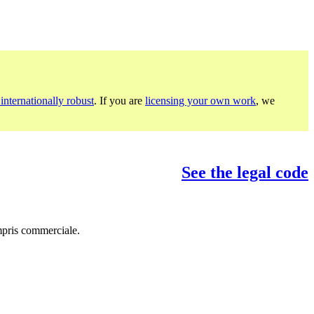
internationally robust
. If you are
licensing your own work
, we
See the legal code
mpris commerciale.