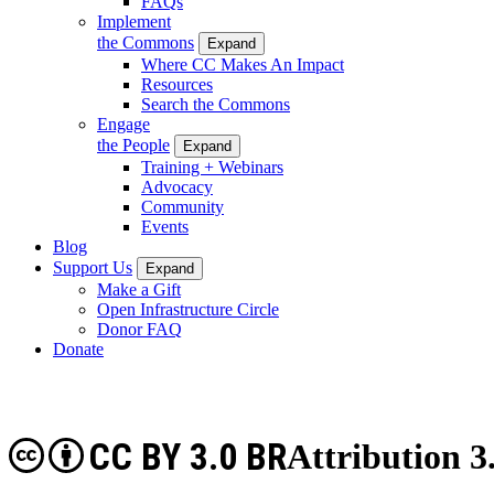
FAQs
Implement
the Commons
Expand
Where CC Makes An Impact
Resources
Search the Commons
Engage
the People
Expand
Training + Webinars
Advocacy
Community
Events
Blog
Support Us
Expand
Make a Gift
Open Infrastructure Circle
Donor FAQ
Donate
CC BY 3.0 BR
Attribution 3.