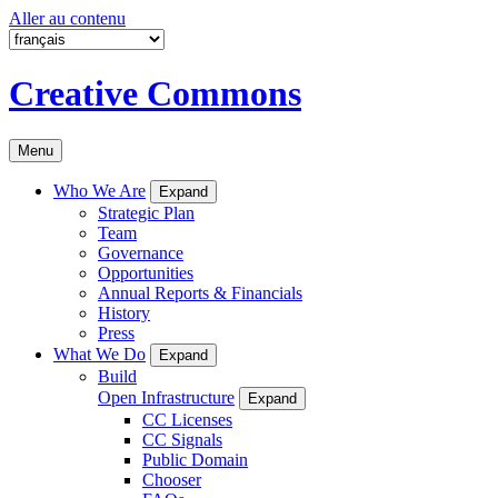
Aller au contenu
Creative Commons
Menu
Who We Are
Expand
Strategic Plan
Team
Governance
Opportunities
Annual Reports & Financials
History
Press
What We Do
Expand
Build
Open Infrastructure
Expand
CC Licenses
CC Signals
Public Domain
Chooser