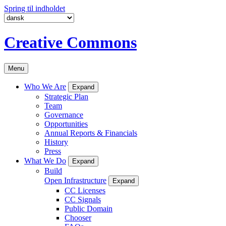
Spring til indholdet
Creative Commons
Menu
Who We Are
Expand
Strategic Plan
Team
Governance
Opportunities
Annual Reports & Financials
History
Press
What We Do
Expand
Build
Open Infrastructure
Expand
CC Licenses
CC Signals
Public Domain
Chooser