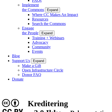
FAQs
Implement
the Commons
Expand
Where CC Makes An Impact
Resources
Search the Commons
Engage
the People
Expand
Training + Webinars
Advocacy
Community
Events
Blog
Support Us
Expand
Make a Gift
Open Infrastructure Circle
Donor FAQ
Donate
Kreditering