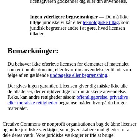
licensgiveren godkender dig eller din anvendelse.
Ingen yderligere begrænsninger
— Du må ikke
tilføje juridiske vilkår eller
teknologiske tiltag
, som
juridisk begrænser andre i at gøre, hvad licensen
tillader.
Bemærkninger:
Du behøver ikke efterleve licensen for elementer af materialet
som er i public domain, eller hvor din anvendelse er tilladt som
følge af en gældende
undtagelse eller begrænsning
.
Der gives ingen garantier. Licensen giver dig måske ikke alle
de tilladelser, der er nødvendige for din ønskede anvendelse.
F.eks. kan andre rettigheder såsom
offentliggørelse, privatlivs
eller moralske rettigheder
begrænse måden hvorpå du bruger
materialet.
Creative Commons er nonprofit organisationen bag de åbne licenser
og andre juridiske værktøjer, som giver skabere muligheder for at
dele deres værk. Vore juridiske værktøjer er frie at bruge.