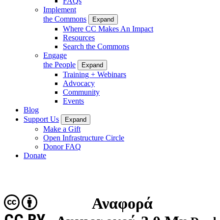
FAQs
Implement
the Commons
Expand
Where CC Makes An Impact
Resources
Search the Commons
Engage
the People
Expand
Training + Webinars
Advocacy
Community
Events
Blog
Support Us
Expand
Make a Gift
Open Infrastructure Circle
Donor FAQ
Donate
Αναφορά