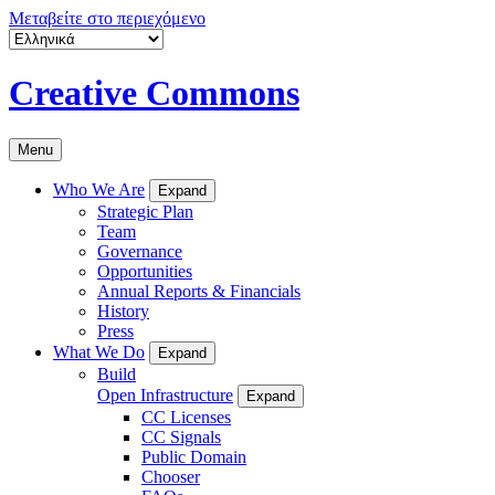
Μεταβείτε στο περιεχόμενο
Creative Commons
Menu
Who We Are
Expand
Strategic Plan
Team
Governance
Opportunities
Annual Reports & Financials
History
Press
What We Do
Expand
Build
Open Infrastructure
Expand
CC Licenses
CC Signals
Public Domain
Chooser