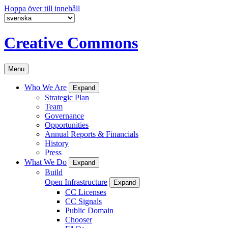
Hoppa över till innehåll
Creative Commons
Menu
Who We Are
Expand
Strategic Plan
Team
Governance
Opportunities
Annual Reports & Financials
History
Press
What We Do
Expand
Build
Open Infrastructure
Expand
CC Licenses
CC Signals
Public Domain
Chooser