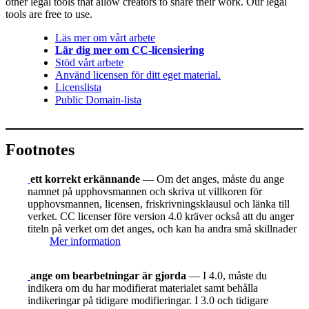
other legal tools that allow creators to share their work. Our legal
tools are free to use.
Läs mer om vårt arbete
Lär dig mer om CC-licensiering
Stöd vårt arbete
Använd licensen för ditt eget material.
Licenslista
Public Domain-lista
Footnotes
ett korrekt erkännande
— Om det anges, måste du ange
namnet på upphovsmannen och skriva ut villkoren för
upphovsmannen, licensen, friskrivningsklausul och länka till
verket. CC licenser före version 4.0 kräver också att du anger
titeln på verket om det anges, och kan ha andra små skillnader
Mer information
ange om bearbetningar är gjorda
— I 4.0, måste du
indikera om du har modifierat materialet samt behålla
indikeringar på tidigare modifieringar. I 3.0 och tidigare