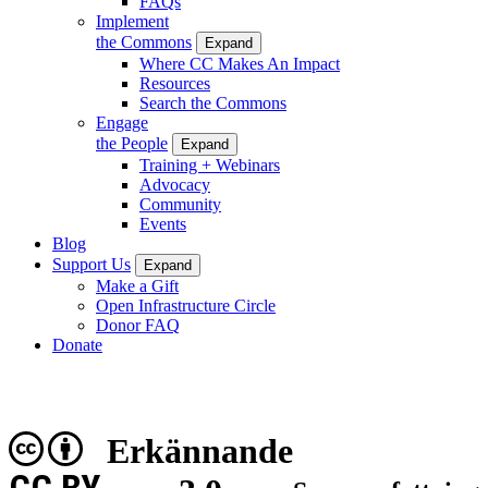
FAQs
Implement
the Commons
Expand
Where CC Makes An Impact
Resources
Search the Commons
Engage
the People
Expand
Training + Webinars
Advocacy
Community
Events
Blog
Support Us
Expand
Make a Gift
Open Infrastructure Circle
Donor FAQ
Donate
Erkännande