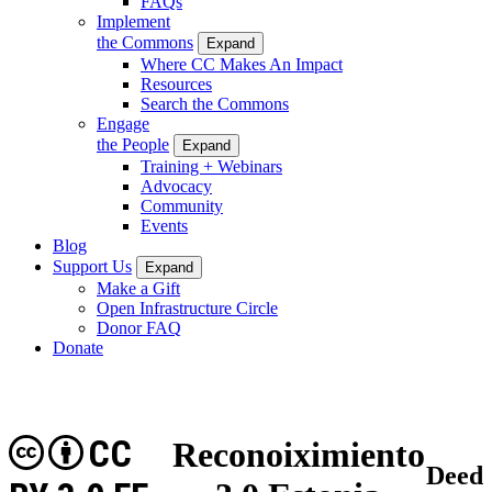
FAQs
Implement
the Commons
Expand
Where CC Makes An Impact
Resources
Search the Commons
Engage
the People
Expand
Training + Webinars
Advocacy
Community
Events
Blog
Support Us
Expand
Make a Gift
Open Infrastructure Circle
Donor FAQ
Donate
CC
Reconoiximiento
Deed