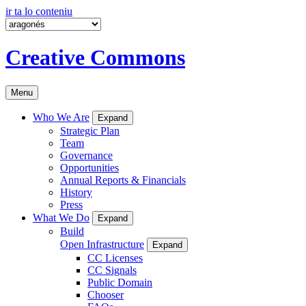
ir ta lo conteniu
Creative Commons
Menu
Who We Are
Expand
Strategic Plan
Team
Governance
Opportunities
Annual Reports & Financials
History
Press
What We Do
Expand
Build
Open Infrastructure
Expand
CC Licenses
CC Signals
Public Domain
Chooser