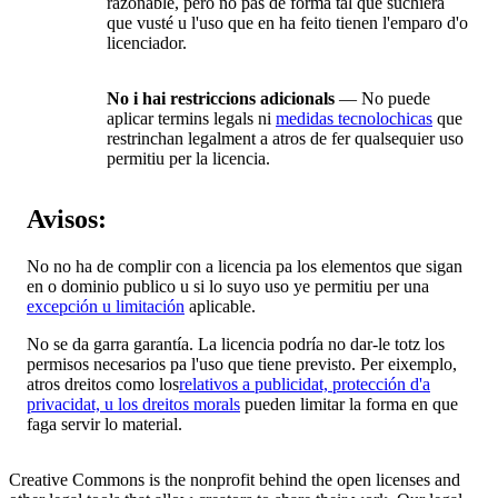
razonable, pero no pas de forma tal que suchiera
que vusté u l'uso que en ha feito tienen l'emparo d'o
licenciador.
No i hai restriccions adicionals
— No puede
aplicar termins legals ni
medidas tecnolochicas
que
restrinchan legalment a atros de fer qualsequier uso
permitiu per la licencia.
Avisos:
No no ha de complir con a licencia pa los elementos que sigan
en o dominio publico u si lo suyo uso ye permitiu per una
excepción u limitación
aplicable.
No se da garra garantía. La licencia podría no dar-le totz los
permisos necesarios pa l'uso que tiene previsto. Per eixemplo,
atros dreitos como los
relativos a publicidat, protección d'a
privacidat, u los dreitos morals
pueden limitar la forma en que
faga servir lo material.
Creative Commons is the nonprofit behind the open licenses and