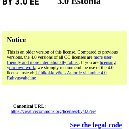
BY 3.0 EE
3.0 Estònia
Notice
This is an older version of this license. Compared to previous
versions, the 4.0 versions of all CC licenses are
more user-
friendly and more internationally robust
. If you are
licensing
your own work
, we strongly recommend the use of the 4.0
license instead:
Lühikokkuvõte - Autorile viitamine 4.0
Rahvusvaheline
Canonical URL
https://creativecommons.org/licenses/by/3.0/ee/
See the legal code