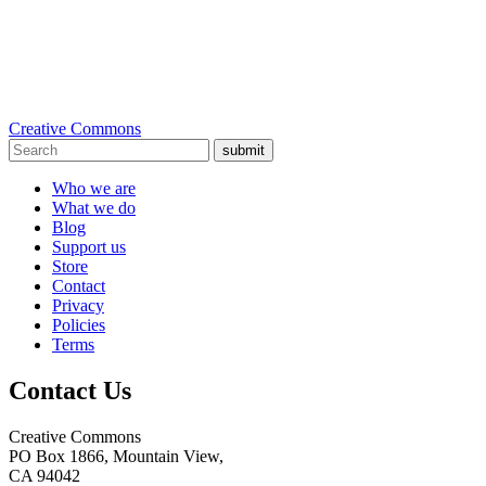
Creative Commons
submit
Who we are
What we do
Blog
Support us
Store
Contact
Privacy
Policies
Terms
Contact Us
Creative Commons
PO Box 1866, Mountain View,
CA 94042