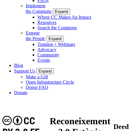
FAQs
Implement
the Commons
Expand
Where CC Makes An Impact
Resources
Search the Commons
Engage
the People
Expand
Training + Webinars
Advocacy
Community
Events
Blog
Support Us
Expand
Make a Gift
Open Infrastructure Circle
Donor FAQ
Donate
CC
Reconeixement
Deed