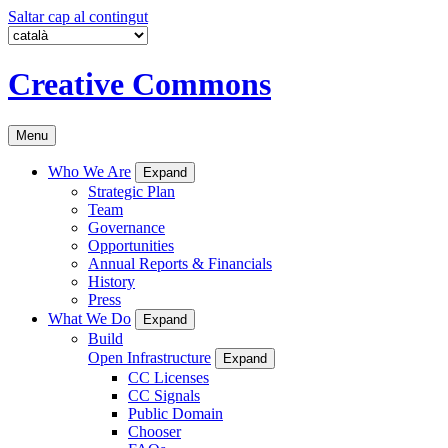
Saltar cap al contingut
Creative Commons
Menu
Who We Are
Expand
Strategic Plan
Team
Governance
Opportunities
Annual Reports & Financials
History
Press
What We Do
Expand
Build
Open Infrastructure
Expand
CC Licenses
CC Signals
Public Domain
Chooser