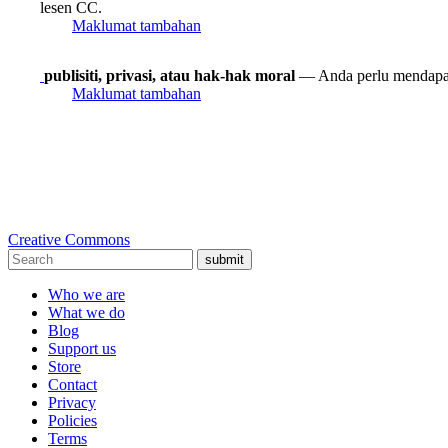
lesen CC.
Maklumat tambahan
publisiti, privasi, atau hak-hak moral
— Anda perlu mendapat
Maklumat tambahan
Creative Commons
submit
Who we are
What we do
Blog
Support us
Store
Contact
Privacy
Policies
Terms