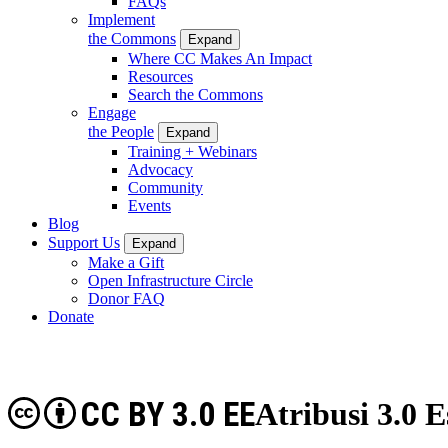
FAQs
Implement
the Commons
Expand
Where CC Makes An Impact
Resources
Search the Commons
Engage
the People
Expand
Training + Webinars
Advocacy
Community
Events
Blog
Support Us
Expand
Make a Gift
Open Infrastructure Circle
Donor FAQ
Donate
CC BY 3.0 EE
Atribusi 3.0 E