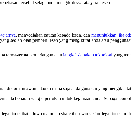
bebasan tersebut selagi anda mengikuti syarat-syarat lesen.
ewajarnya
, menyediakan pautan kepada lesen, dan
menunjukkan jika ad
 yang seolah-olah pemberi lesen yang mengiktiraf anda atau penggunaa
na terma-terma perundangan atau
langkah-langkah teknologi
yang meny
rial di domain awam atau di mana saja anda gunakan yang mengikut ta
semua kebenaran yang diperlukan untuk kegunaan anda. Sebagai contoh,
gal tools that allow creators to share their work. Our legal tools are fr