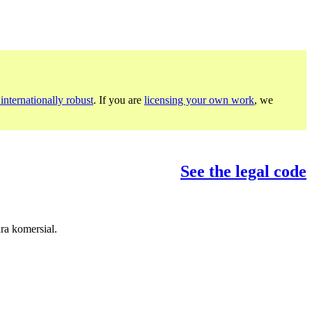
internationally robust
. If you are
licensing your own work
, we
See the legal code
ra komersial.