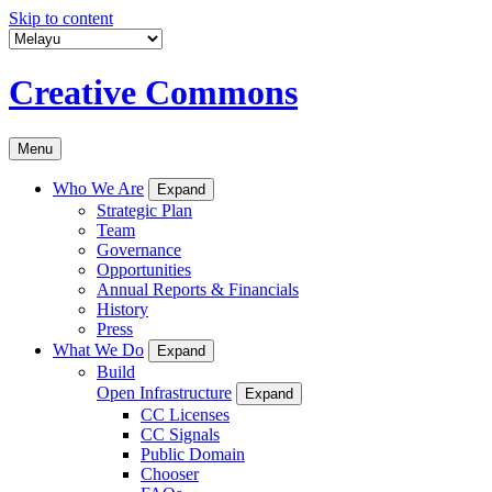
Skip to content
Creative Commons
Menu
Who We Are
Expand
Strategic Plan
Team
Governance
Opportunities
Annual Reports & Financials
History
Press
What We Do
Expand
Build
Open Infrastructure
Expand
CC Licenses
CC Signals
Public Domain
Chooser