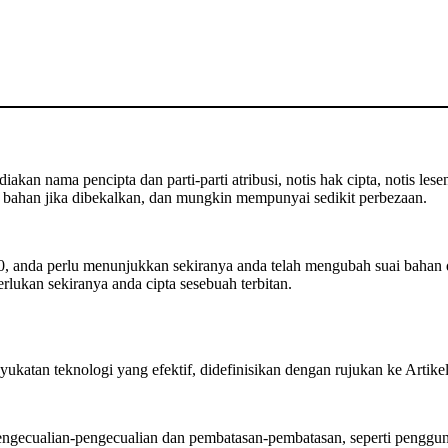
kan nama pencipta dan parti-parti atribusi, notis hak cipta, notis lese
bahan jika dibekalkan, dan mungkin mempunyai sedikit perbezaan.
 anda perlu menunjukkan sekiranya anda telah mengubah suai bahan 
rlukan sekiranya anda cipta sesebuah terbitan.
ukatan teknologi yang efektif, didefinisikan dengan rujukan ke Artik
ecualian-pengecualian dan pembatasan-pembatasan, seperti pengguna