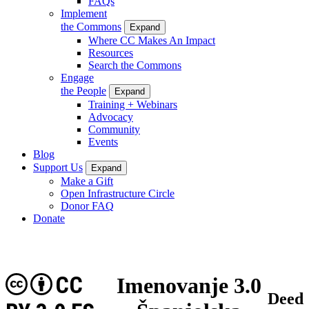
FAQs
Implement
the Commons
Expand
Where CC Makes An Impact
Resources
Search the Commons
Engage
the People
Expand
Training + Webinars
Advocacy
Community
Events
Blog
Support Us
Expand
Make a Gift
Open Infrastructure Circle
Donor FAQ
Donate
CC
Imenovanje 3.0
Deed