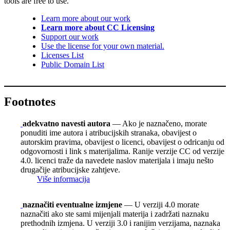
tools are free to use.
Learn more about our work
Learn more about CC Licensing
Support our work
Use the license for your own material.
Licenses List
Public Domain List
Footnotes
adekvatno navesti autora
— Ako je naznačeno, morate
ponuditi ime autora i atribucijskih stranaka, obavijest o
autorskim pravima, obavijest o licenci, obavijest o odricanju od
odgovornosti i link s materijalima. Ranije verzije CC od verzije
4.0. licenci traže da navedete naslov materijala i imaju nešto
drugačije atribucijske zahtjeve.
Više informacija
naznačiti eventualne izmjene
— U verziji 4.0 morate
naznačiti ako ste sami mijenjali materija i zadržati naznaku
prethodnih izmjena. U verziji 3.0 i ranijim verzijama, naznaka