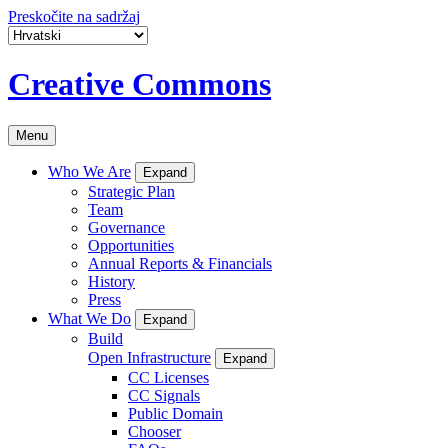
Preskočite na sadržaj
Creative Commons
Menu
Who We Are
Expand
Strategic Plan
Team
Governance
Opportunities
Annual Reports & Financials
History
Press
What We Do
Expand
Build
Open Infrastructure
Expand
CC Licenses
CC Signals
Public Domain
Chooser