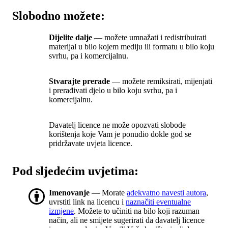
Slobodno možete:
Dijelite dalje
— možete umnažati i redistribuirati
materijal u bilo kojem mediju ili formatu u bilo koju
svrhu, pa i komercijalnu.
Stvarajte prerade
— možete remiksirati, mijenjati
i prerađivati djelo u bilo koju svrhu, pa i
komercijalnu.
Davatelj licence ne može opozvati slobode
korištenja koje Vam je ponudio dokle god se
pridržavate uvjeta licence.
Pod sljedećim uvjetima:
Imenovanje
— Morate
adekvatno navesti autora
,
uvrstiti link na licencu i
naznačiti eventualne
izmjene
. Možete to učiniti na bilo koji razuman
način, ali ne smijete sugerirati da davatelj licence