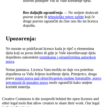
izravno podupire Vas ili Vaše korištenje djela.
Bez daljnjih ograničenja
— Ne smijete dodavati
pravne uvjete ili
tehnološke mjere zaštite
koji će
druge pravno ograničiti da čine ono što im licenca
dopušta.
Upozorenja:
Ne morate se pridržavati licence kada je riječ o elementima
djela koji su javno dobro ili gdje je Vaše iskorištavanje djela
dopušteno zakonskim
iznimkama i ograničenjima autorskog
prava
.
Nema jamstava. Licenca Vam možda ne daje sva potrebna
dopuštena za Vašu željeno korištenje djela. Primjerice, druga
prava
poput prava nad objavljivanjem osobne fotografije, pravo
privatnosti ili moralno pravo
može ograničiti kako smijete
koristiti materija.
Creative Commons is the nonprofit behind the open licenses and
other legal tools that allow creators to share their work. Our legal