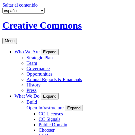
Saltar al contenido
Creative Commons
Menu
Who We Are
Expand
Strategic Plan
Team
Governance
Opportunities
Annual Reports & Financials
History
Press
What We Do
Expand
Build
Open Infrastructure
Expand
CC Licenses
CC Signals
Public Domain
Chooser