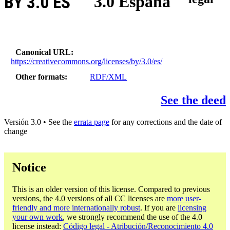
BY 3.0 ES
3.0 España
Canonical URL
https://creativecommons.org/licenses/by/3.0/es/
Other formats
RDF/XML
See the deed
Versión 3.0 • See the
errata page
for any corrections and the date of
change
Notice
This is an older version of this license. Compared to previous
versions, the 4.0 versions of all CC licenses are
more user-
friendly and more internationally robust
. If you are
licensing
your own work
, we strongly recommend the use of the 4.0
license instead:
Código legal - Atribución/Reconocimiento 4.0