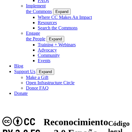
FAQs
Implement
the Commons
Expand
Where CC Makes An Impact
Resources
Search the Commons
Engage
the People
Expand
Training + Webinars
Advocacy
Community
Events
Blog
Support Us
Expand
Make a Gift
Open Infrastructure Circle
Donor FAQ
Donate
CC
Reconocimiento
Código
legal