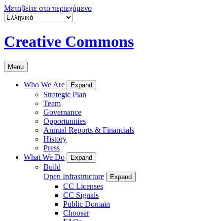
Μεταβείτε στο περιεχόμενο
Creative Commons
Menu
Who We Are
Expand
Strategic Plan
Team
Governance
Opportunities
Annual Reports & Financials
History
Press
What We Do
Expand
Build
Open Infrastructure
Expand
CC Licenses
CC Signals
Public Domain
Chooser