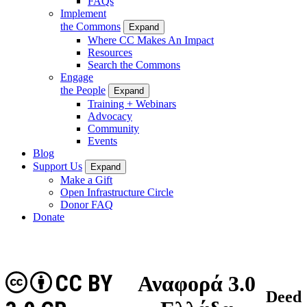
FAQs
Implement
the Commons
Expand
Where CC Makes An Impact
Resources
Search the Commons
Engage
the People
Expand
Training + Webinars
Advocacy
Community
Events
Blog
Support Us
Expand
Make a Gift
Open Infrastructure Circle
Donor FAQ
Donate
CC BY
Αναφορά 3.0
Deed